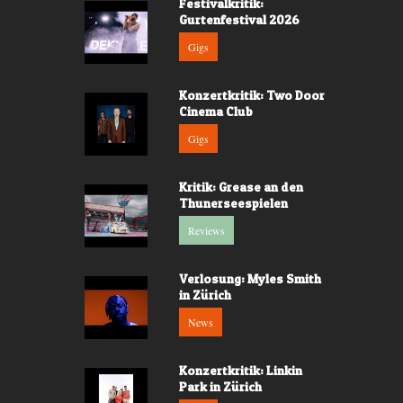
Festivalkritik:
Gurtenfestival 2026
Gigs
Konzertkritik: Two Door
Cinema Club
Gigs
Kritik: Grease an den
Thunerseespielen
Reviews
Verlosung: Myles Smith
in Zürich
News
Konzertkritik: Linkin
Park in Zürich