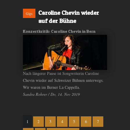
Caroline Chevin wieder
Gigs
auf der Bühne
Konzertkritik: Caroline Chevin in Bern
Nach längerer Pause ist Songwriterin Caroline
Chevin wieder auf Schweizer Bühnen unterwegs.
Wir waren im Berner La Cappella.
Sandra Rohrer / Do, 14. Nov 2019
Seiten
1
2
3
4
5
6
7