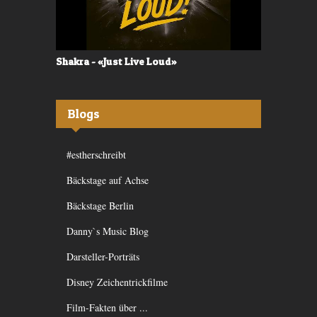
ive Loud»
Valerù - «IL MARE»
Blogs
#estherschreibt
Bäckstage auf Achse
Bäckstage Berlin
Danny`s Music Blog
Darsteller-Porträts
Disney Zeichentrickfilme
Film-Fakten über ...