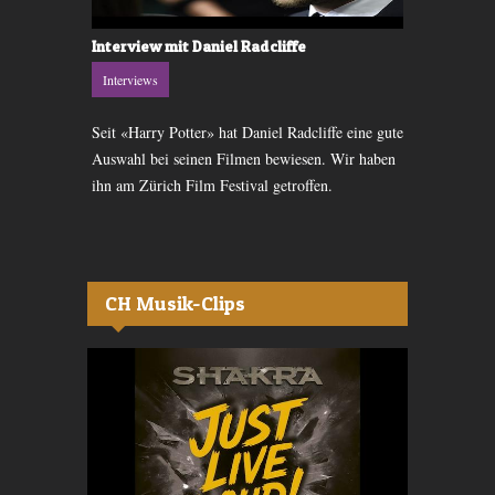
Interview mit Jennifer Connelly
Interview m
Interview mit Daniel Radcliffe
Interviews
Interviews
Interviews
Seit «Harry Potter» hat Daniel Radcliffe eine gute
Jennifer Connelly ist seit Mitte der 1980er-Jahre
Die Regisseu
Auswahl bei seinen Filmen bewiesen. Wir haben
Schauspielerin. Bäckstage konnte am Zurich Film
Interview nic
ihn am Zürich Film Festival getroffen.
Festival mit der Amerikanerin sprechen.
sondern auch
CH Musik-Clips