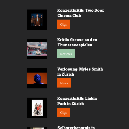
Konzertkritik: Two Door
Cinema Club
Gigs
Kritik: Grease an den
Thunerseespielen
Reviews
Verlosung: Myles Smith
in Zürich
News
Konzertkritik: Linkin
Park in Zürich
Gigs
Selbsterkenntnis in