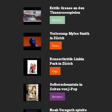
Kritik: Grease an den
Thunerseespielen
Reviews
Verlosung: Myles Smith
in Zürich
News
Konzertkritik: Linkin
Park in Zürich
Gigs
Selbsterkenntnis in
Zeiten von J-Pop
Reviews
Noah Veraguth spielte