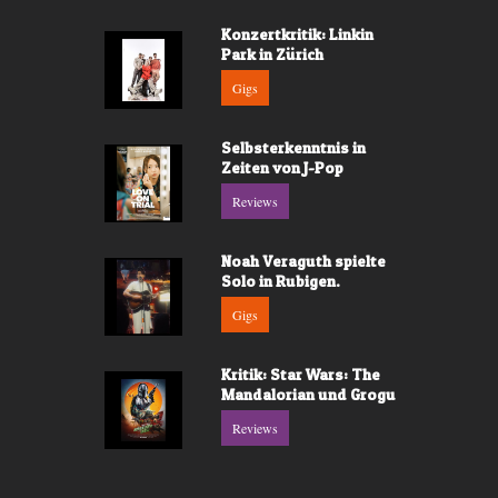
Konzertkritik: Linkin
Park in Zürich
Gigs
Selbsterkenntnis in
Zeiten von J-Pop
Reviews
Noah Veraguth spielte
Solo in Rubigen.
Gigs
Kritik: Star Wars: The
Mandalorian und Grogu
Reviews