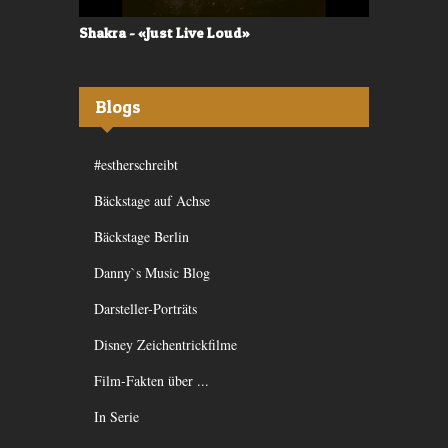
Shakra - «Just Live Loud»
Valerù - «I
Blogs
#estherschreibt
Bäckstage auf Achse
Bäckstage Berlin
Danny`s Music Blog
Darsteller-Porträts
Disney Zeichentrickfilme
Film-Fakten über ...
In Serie