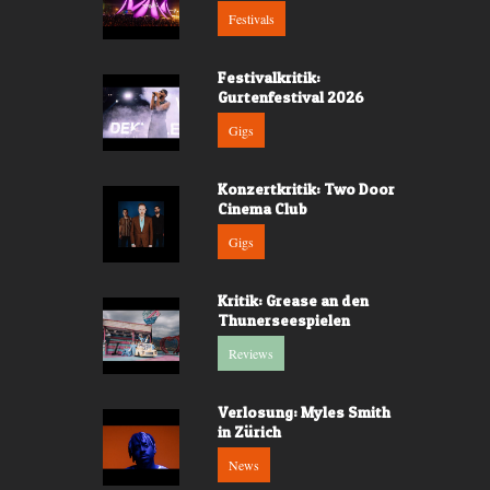
Festivals
Festivalkritik:
Gurtenfestival 2026
Gigs
Konzertkritik: Two Door
Cinema Club
Gigs
Kritik: Grease an den
Thunerseespielen
Reviews
Verlosung: Myles Smith
in Zürich
News