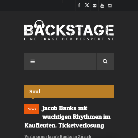
Direkt zum Inhalt
Soul
Jacob Banks mit
News
wuchtigen Rhythmen im
Kaufleuten. Ticketverlosung
Verlosung: Jacob Banks in Zürich