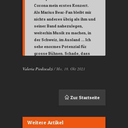
Corona mein erstes Konzert.
Als Marius Bear-Fan bleibt mir
nichts anderes übrig als ihm und
seiner Band nahezulegen,
weiterhin Musik zu machen, in
der Schweiz, im Ausland … Ich
sehe enormes Potenzial für
grosse Bühnen. Schade, dass
das Konzert nicht ausverkauft
war. Wer Marius noch nie live
Valeria Piediscalzi
/ Mo, 18. Okt 2021
gesehen hat, muss das
unbedingt nachholen!
Zur Startseite
Weitere Artikel