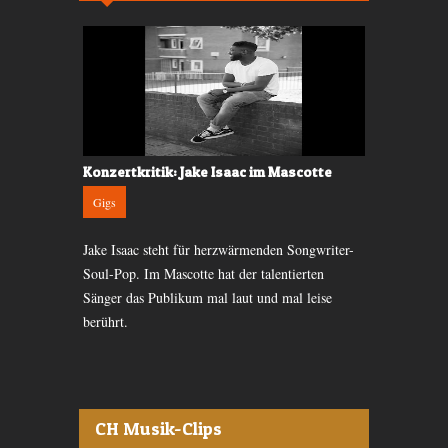
Konzertkritik: Jake Isaac im Mascotte
Konzertkrit
Gigs
Gigs
am Teich der
Jake Isaac steht für herzwärmenden Songwriter-
Letztes Jahr
freiem
Soul-Pop. Im Mascotte hat der talentierten
gewählt und j
erzeugt.
Sänger das Publikum mal laut und mal leise
nicht mehr z
berührt.
CH Musik-Clips