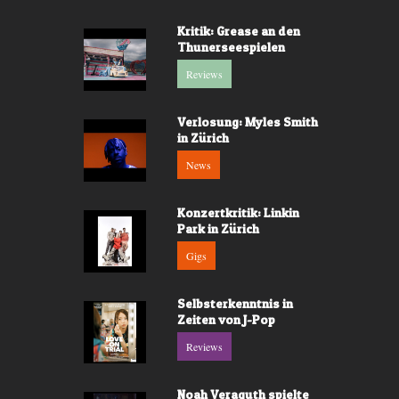
Kritik: Grease an den
Thunerseespielen
Reviews
Verlosung: Myles Smith
in Zürich
News
Konzertkritik: Linkin
Park in Zürich
Gigs
Selbsterkenntnis in
Zeiten von J-Pop
Reviews
Noah Veraguth spielte