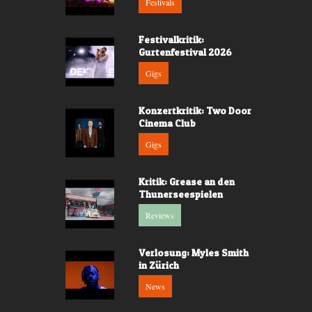
Festivals
Festivalkritik:
Gurtenfestival 2026
Gigs
Konzertkritik: Two Door
Cinema Club
Gigs
Kritik: Grease an den
Thunerseespielen
Reviews
Verlosung: Myles Smith
in Zürich
News