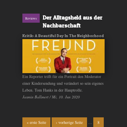
Der Alltagsheld aus der
Reviews
Nachbarschaft
Kritik: A Beautiful Day In The Neighborhood
Ein Reporter trifft für ein Portrait den Moderator
einer Kindersendung und verändert so sein eigenes
Leben. Tom Hanks in der Hauptrolle.
Jasmin Ballmert / Mi, 10. Jun 2020
Seiten
« erste Seite
‹ vorherige Seite
…
8