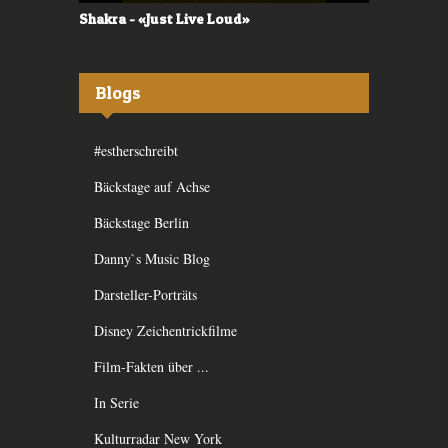
Shakra - «Just Live Loud»
Valerù - «I
Blogs
#estherschreibt
Bäckstage auf Achse
Bäckstage Berlin
Danny`s Music Blog
Darsteller-Porträts
Disney Zeichentrickfilme
Film-Fakten über ...
In Serie
Kulturradar New York