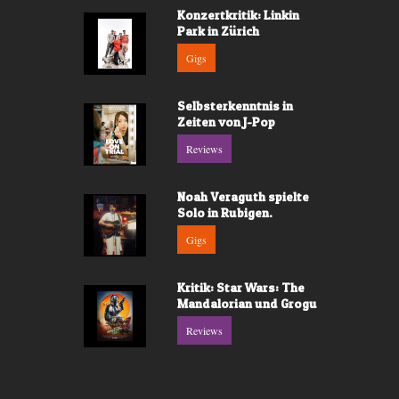
Konzertkritik: Linkin
Park in Zürich
Gigs
Selbsterkenntnis in
Zeiten von J-Pop
Reviews
Noah Veraguth spielte
Solo in Rubigen.
Gigs
Kritik: Star Wars: The
Mandalorian und Grogu
Reviews