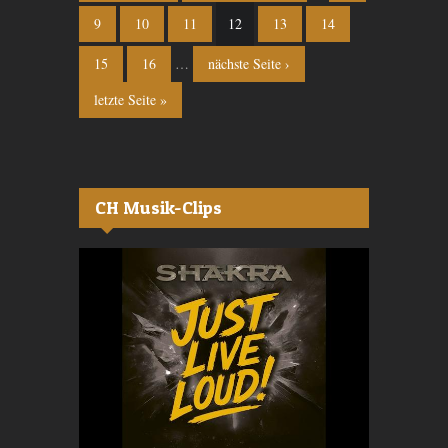
9
10
11
12
13
14
15
16
…
nächste Seite ›
letzte Seite »
CH Musik-Clips