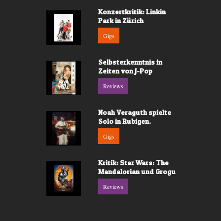
Konzertkritik: Linkin
Park in Zürich
Gigs
Selbsterkenntnis in
Zeiten von J-Pop
Reviews
Noah Veraguth spielte
Solo in Rubigen.
Gigs
Kritik: Star Wars: The
Mandalorian und Grogu
Reviews