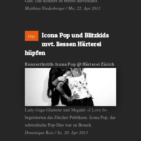
Gast. Das Konzert ist bereits ausverkauft.
Matthias Niederberger / Mo, 22. Apr 2013
Icona Pop und Blitzkids
Gigs
mvt. liessen Härterei
hüpfen
Konzertkritik: Icona Pop @ Härterei Zürich
Lady-Gaga-Glamour und Megahit «I Love It»
begeisterten das Zürcher Publikum. Icona Pop, das
schwedische Pop-Duo war zu Besuch.
Dominique Rais / Sa, 20. Apr 2013