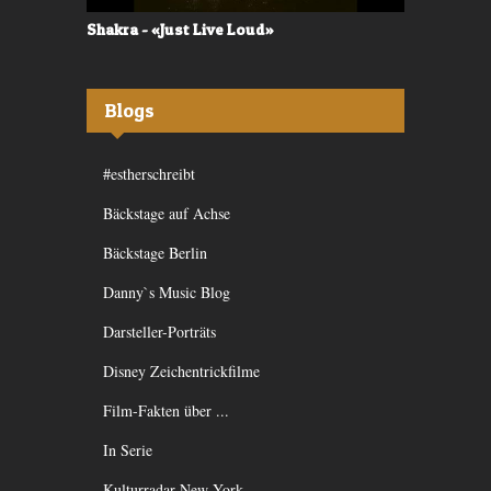
Shakra - «Just Live Loud»
Valerù - «I
Blogs
#estherschreibt
Bäckstage auf Achse
Bäckstage Berlin
Danny`s Music Blog
Darsteller-Porträts
Disney Zeichentrickfilme
Film-Fakten über ...
In Serie
Kulturradar New York