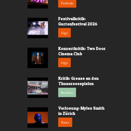
Festivals
Festivalkritik:
Gurtenfestival 2026
Gigs
Konzertkritik: Two Door
Cinema Club
Gigs
Kritik: Grease an den
Thunerseespielen
Reviews
Verlosung: Myles Smith
in Zürich
News