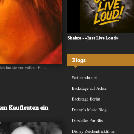
 - «Frequency»
Shakra - «Just Live Loud»
Blogs
ich hat sie vor vollem Haus
#estherschreibt
Bäckstage auf Achse
Bäckstage Berlin
dem Kaufleuten ein
Danny`s Music Blog
Darsteller-Porträts
Disney Zeichentrickfilme