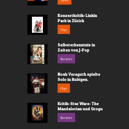
News
Konzertkritik: Linkin
Park in Zürich
Gigs
Selbsterkenntnis in
Zeiten von J-Pop
Reviews
Noah Veraguth spielte
Solo in Rubigen.
Gigs
Kritik: Star Wars: The
Mandalorian und Grogu
Reviews