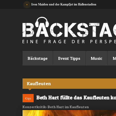
Direkt zum Inhalt
Iron Maiden und der Kampfjet im Hallenstadion
Bäckstage
Event Tipps
Music
M
Kaufleuten
Beth Hart füllte das Kaufleuten k
Gigs
Konzertkritik: Beth Hart im Kaufleuten