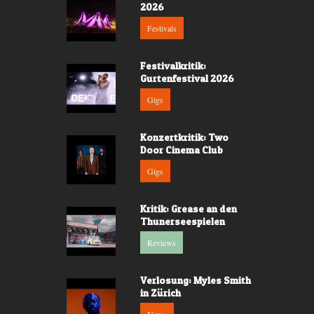
2026
Festivals
Festivalkritik:
Gurtenfestival 2026
Gigs
Konzertkritik: Two
Door Cinema Club
Gigs
Kritik: Grease an den
Thunerseespielen
Reviews
Verlosung: Myles Smith
in Zürich