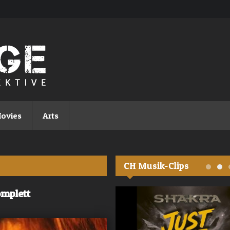
ovies
Arts
CH Musik-Clips
omplett