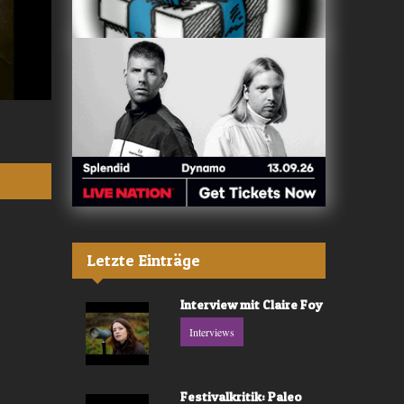
Valerù - «IL MARE»
Fräulein Luise -
Letzte Einträge
Interview mit Claire Foy
Interviews
Festivalkritik: Paleo