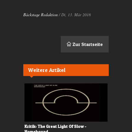
Bäckstage Redaktion
/ Di, 13. Mär 2018
Zur Startseite
Weitere Artikel
Kritik: The Great Light Of Slow -
Kritik: TH
Homebound