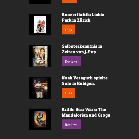
Konzertkritik: Linkin
Park in Zürich
Gigs
Selbsterkenntnis in
Zeiten von J-Pop
Reviews
Noah Veraguth spielte
Solo in Rubigen.
Gigs
Kritik: Star Wars: The
Mandalorian und Grogu
Reviews