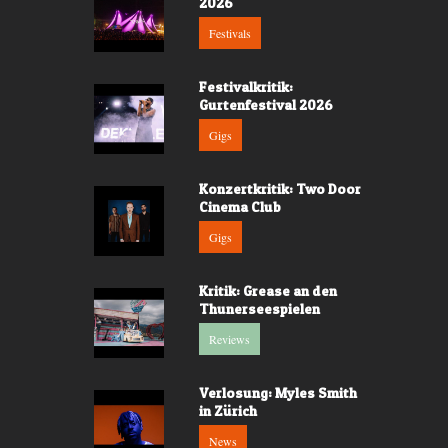
2026
Festivals
Festivalkritik:
Gurtenfestival 2026
Gigs
Konzertkritik: Two Door
Cinema Club
Gigs
Kritik: Grease an den
Thunerseespielen
Reviews
Verlosung: Myles Smith
in Zürich
News