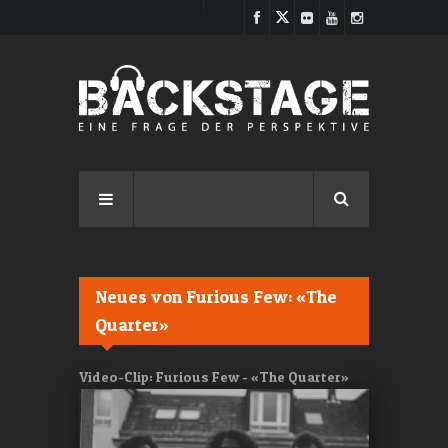
Direkt zum Inhalt
Neues von Furious Few: «The
Quarter»
Video-Clip: Furious Few - «The Quarter»