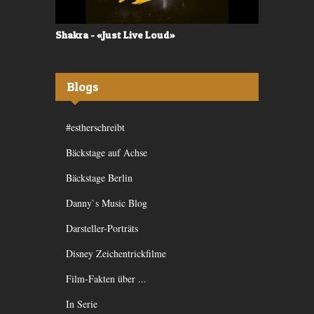
Shakra - «Just Live Loud»
Valerù - «I
Blogs
#estherschreibt
Bäckstage auf Achse
Bäckstage Berlin
Danny`s Music Blog
Darsteller-Porträts
Disney Zeichentrickfilme
Film-Fakten über ...
In Serie