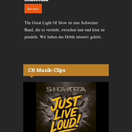
Records
Records
 Woche ihr
Zwei Freunde
The Great Light Of Slow ist eine Schweizer
Mal
um Songs der
Band, die es versteht, zwischen laut und leise zu
stecken. TH
pendeln. Wir haben das Debüt intensiv gehört.
CH Musik-Clips