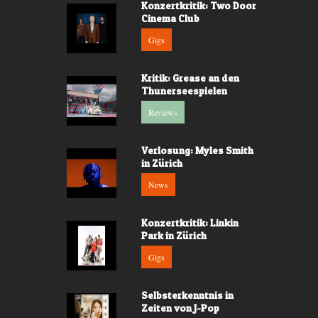
Konzertkritik: Two Door
Cinema Club
Gigs
Kritik: Grease an den
Thunerseespielen
Reviews
Verlosung: Myles Smith
in Zürich
News
Konzertkritik: Linkin
Park in Zürich
Gigs
Selbsterkenntnis in
Zeiten von J-Pop