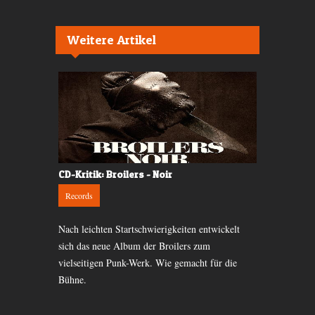
Weitere Artikel
-
CD-Kritik: Broilers - Noir
Video-Clip
Records
Records
Nach leichten Startschwierigkeiten entwickelt
Wir begleite
chweizer
sich das neue Album der Broilers zum
zeitlang. Jetz
und leise zu
vielseitigen Punk-Werk. Wie gemacht für die
Ohren.
iv gehört.
Bühne.