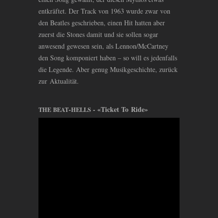
entkräftet. Der Track von 1963 wurde zwar von
den Beatles geschrieben, einen Hit hatten aber
zuerst die Stones damit und sie sollen sogar
anwesend gewesen sein, als Lennon/McCartney
den Song komponiert haben – so will es jedenfalls
die Legende. Aber genug Musikgeschichte, zurück
zur Aktualität.
-
- «Ticket To Ride»
THE
BEAT
HELLS