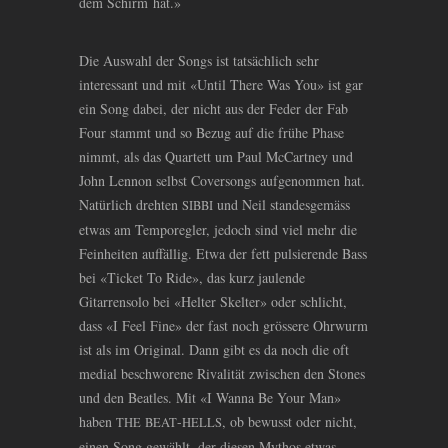
dem Schirm hat.»
Die Auswahl der Songs ist tatsächlich sehr
interessant und mit «Until There Was You» ist gar
ein Song dabei, der nicht aus der Feder der Fab
Four stammt und so Bezug auf die frühe Phase
nimmt, als das Quartett um Paul McCartney und
John Lennon selbst Coversongs aufgenommen hat.
Natürlich drehten
und Neil standesgemäss
SIBBI
etwas am Temporegler, jedoch sind viel mehr die
Feinheiten auffällig. Etwa der fett pulsierende Bass
bei «Ticket To Ride», das kurz jaulende
Gitarrensolo bei «Helter Skelter» oder schlicht,
dass «I Feel Fine» der fast noch grössere Ohrwurm
ist als im Original. Dann gibt es da noch die oft
medial beschworene Rivalität zwischen den Stones
und den Beatles. Mit «I Wanna Be Your Man»
haben
-
, ob bewusst oder nicht,
THE
BEAT
HELLS
einen Song gewählt, der diesen Mythos etwas