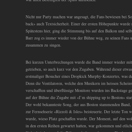
Nicht nur Party machen war angesagt, die Fans bewiesen bei S
back» auch Textsicherheit. Einer der ersten Höhepunkte wurde
Spätestens hier, ging die Stimmung bis auf den Balkon und sel
Barr zog es immer wieder von der Bühne weg, zu seinen Fans 
zusammen zu singen.
Bei kurzen Unterbrechungen wurde die Band immer wieder mit 
getrieben, so auch kurz vor den Zugaben. Während dieser etwas
erstmaliger Besucher eines Dropkick Murphy-Konzertes, was den
Denn die Ventilatoren, welche den Musikern im heissen Scheinw
verschafften und überflüssige Monitore wurden ins Backstage ge
auf der Bühne die Zugabe mit «I`m shipping up to Boston» start
Der wohl bekannteste Song, der aus Boston stammenden Band, we
zur Fernsehserie «Rizzoli
&
Isles» beisteuerte. Der letzte Ton w
wurde, wieso Platz geschaffen wurde. Der Moment, auf den wohl
in den ersten Reihen gewartet hatten, war gekommen und etlich