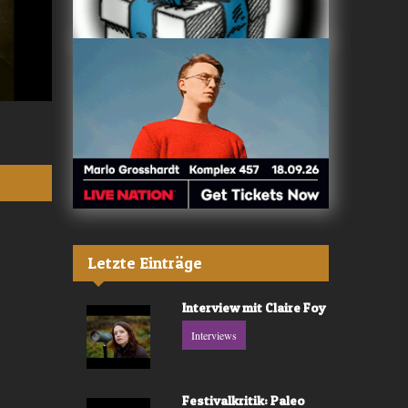
Valerù - «IL MARE»
Fräulein Luise -
Letzte Einträge
Interview mit Claire Foy
Interviews
Festivalkritik: Paleo