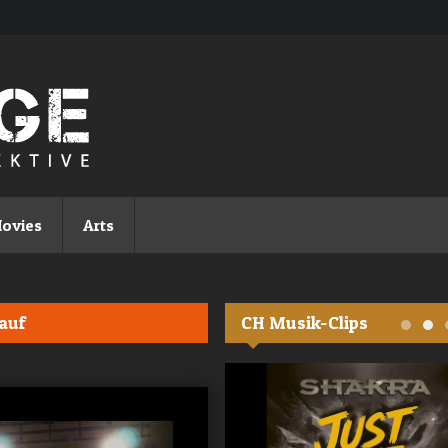
ovies
Arts
auf
CH Musik-Clips