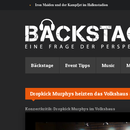
Direkt zum Inhalt
Julie Delpy: «Ich möchte nicht unsterblich sein»
Bäckstage
Event Tipps
Music
M
Dropkick Murphys heizten das Volkshaus 
Konzertkritik: Dropkick Murphys im Volkshaus