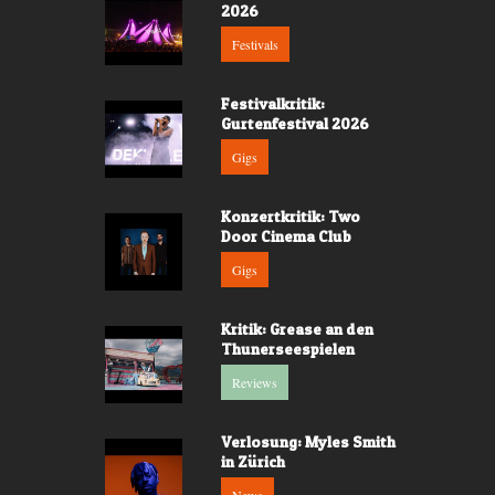
2026
Festivals
Festivalkritik:
Gurtenfestival 2026
Gigs
Konzertkritik: Two
Door Cinema Club
Gigs
Kritik: Grease an den
Thunerseespielen
Reviews
Verlosung: Myles Smith
in Zürich