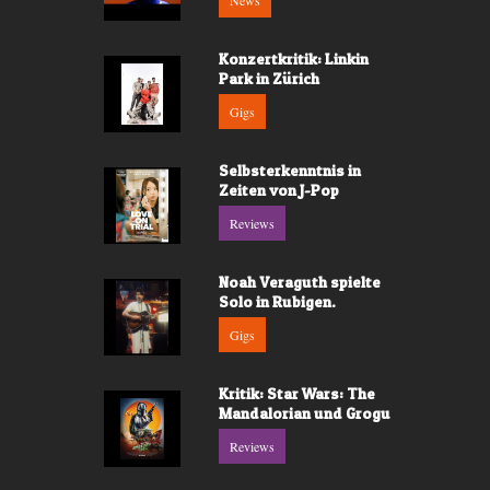
News
Konzertkritik: Linkin
Park in Zürich
Gigs
Selbsterkenntnis in
Zeiten von J-Pop
Reviews
Noah Veraguth spielte
Solo in Rubigen.
Gigs
Kritik: Star Wars: The
Mandalorian und Grogu
Reviews