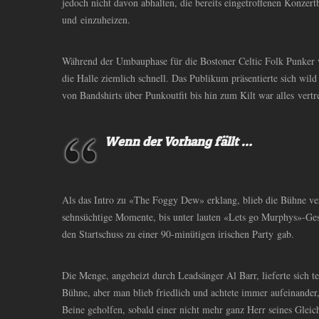
jedoch nicht davon abhalten, die bereits eingetroffenen Konzert
und einzuheizen.
Während der Umbauphase für die Bostoner Celtic Folk Punker 
die Halle ziemlich schnell. Das Publikum präsentierte sich wil
von Bandshirts über Punkoutfit bis hin zum Kilt war alles vertr
Wenn der Vorhang fällt …
Als das Intro zu «The Foggy Dew» erklang, blieb die Bühne verm
sehnsüchtige Momente, bis unter lauten «Lets go Murphys»-Ges
den Startschuss zu einer 90-minütigen irischen Party gab.
Die Menge, angeheizt durch Leadsänger Al Barr, lieferte sich te
Bühne, aber man blieb friedlich und achtete immer aufeinander
Beine geholfen, sobald einer nicht mehr ganz Herr seines Gleic