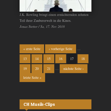
J.K. Rowling bringt einen ernüchternden zehnten
Teil ihrer Zaubererwelt in die Kinos.
Jonas Stetter / Sa, 17. Nov 2018
Seiten
« erste Seite
‹ vorherige Seite
…
13
14
15
16
17
18
19
20
21
…
nächste Seite ›
letzte Seite »
CH Musik-Clips