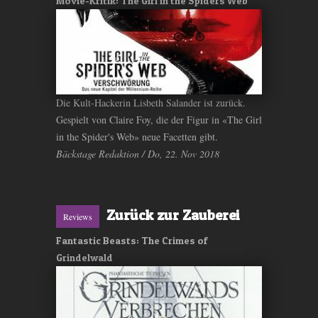
Movie-Kritik: The Girl in the Spiders Web
Die Kult-Hackerin Lisbeth Salander ist zurück.
Gespielt von Claire Foy, die der Figur in «The Girl
in the Spider's Web» neue Facetten gibt.
Bäckstage Redaktion / Do, 22. Nov 2018
Zurück zur Zauberei
Reviews
Fantastic Beasts: The Crimes of
Grindelwald