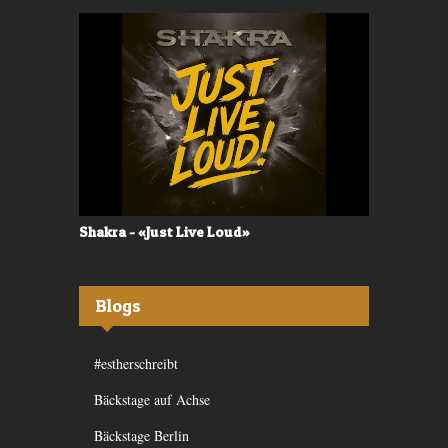
Shakra - «Just Live Loud»
Valerù - «I
Blogs
#estherschreibt
Bäckstage auf Achse
Bäckstage Berlin