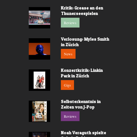
Kritik: Grease an den
Thunerseespielen
Reviews
Verlosung: Myles Smith
in Zürich
News
Konzertkritik: Linkin
Park in Zürich
Gigs
Selbsterkenntnis in
Zeiten von J-Pop
Reviews
Noah Veraguth spielte