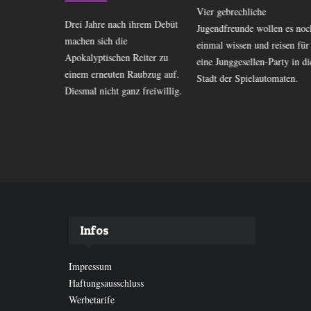
Vier gebrechliche
 der Affen»-
Drei Jahre nach ihrem Debüt
Jugendfreunde wollen es noc
 einen
machen sich die
einmal wissen und reisen für
ss. «Planet
Apokalyptischen Reiter zu
eine Junggesellen-Party in di
l» ist ein
einem erneuten Raubzug auf.
Stadt der Spielautomaten.
tionales
Diesmal nicht ganz freiwillig.
Infos
Impressum
Haftungsausschluss
Werbetarife