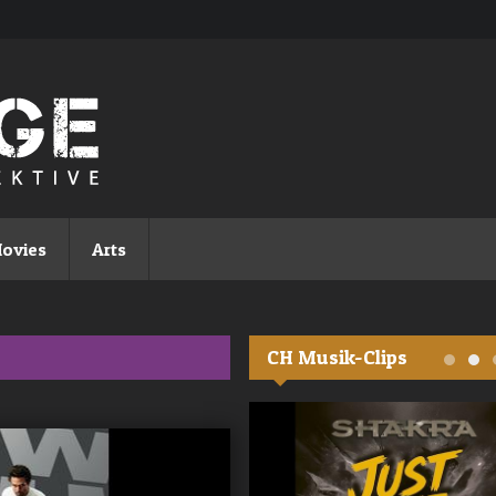
ovies
Arts
CH Musik-Clips