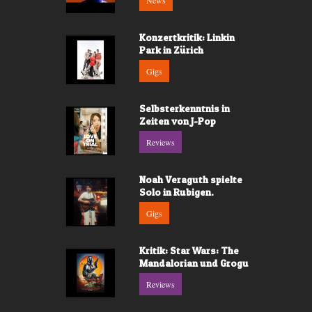
News
Konzertkritik: Linkin
Park in Zürich
Gigs
Selbsterkenntnis in
Zeiten von J-Pop
Reviews
Noah Veraguth spielte
Solo in Rubigen.
Gigs
Kritik: Star Wars: The
Mandalorian und Grogu
Reviews