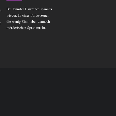
Bei Jennifer Lawrence spannt’s
Oscaranwärterin: Frances
h
wieder. In einer Fortsetzung,
McDormand als Badass-
die wenig Sinn, aber dennoch
Powerfrau auf Rachetour im
e
mörderischen Spass macht.
Missouri.