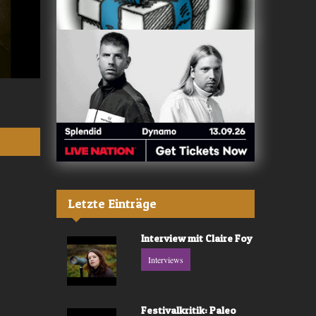
Valerù - «IL MARE»
Fräulein Luise -
Letzte Einträge
Interview mit Claire Foy
Interviews
Festivalkritik: Paleo