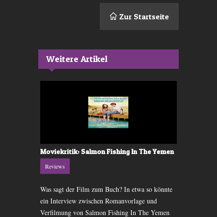
Zur Startseite
Weitere Artikel
mmer»
Moviekritik: Salmon Fishing In The Yemen
Moviekriti
Reviews
Reviews
schöne Bilder
Was sagt der Film zum Buch? In etwa so könnte
Sie sind zur
andlung in
ein Interview zwischen Romanvorlage und
Onkel Ben. 
tur.
Verfilmung von Salmon Fishing In The Yemen
an die Neuer