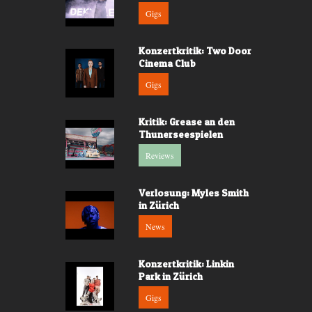
Gigs
Konzertkritik: Two Door
Cinema Club
Gigs
Kritik: Grease an den
Thunerseespielen
Reviews
Verlosung: Myles Smith
in Zürich
News
Konzertkritik: Linkin
Park in Zürich
Gigs