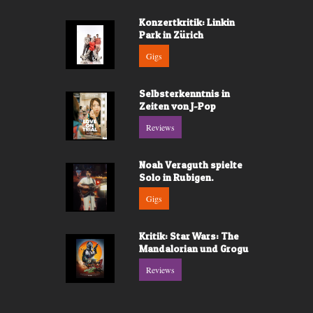
Konzertkritik: Linkin
Park in Zürich
Gigs
Selbsterkenntnis in
Zeiten von J-Pop
Reviews
Noah Veraguth spielte
Solo in Rubigen.
Gigs
Kritik: Star Wars: The
Mandalorian und Grogu
Reviews