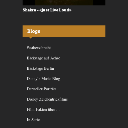
Shakra - «Just Live Loud»
Valerù - «I
Blogs
#estherschreibt
Bäckstage auf Achse
Bäckstage Berlin
Danny`s Music Blog
Darsteller-Porträts
Disney Zeichentrickfilme
Film-Fakten über ...
In Serie