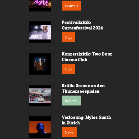
Festivals
Festivalkritik:
Gurtenfestival 2026
Gigs
Konzertkritik: Two Door
Cinema Club
Gigs
Kritik: Grease an den
Thunerseespielen
Reviews
Verlosung: Myles Smith
in Zürich
News