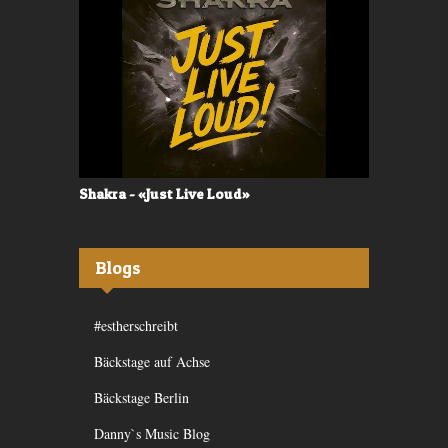
Shakra - «Just Live Loud»
Valerù - «I
Blogs
#estherschreibt
Bäckstage auf Achse
Bäckstage Berlin
Danny`s Music Blog