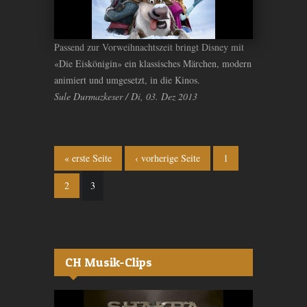
Passend zur Vorweihnachtszeit bringt Disney mit
«Die Eiskönigin» ein klassisches Märchen, modern
animiert und umgesetzt, in die Kinos.
Sule Durmazkeser / Di, 03. Dez 2013
Seiten
« erste Seite
‹ vorherige Seite
1
2
3
CH Musik-Clips