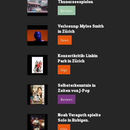
Thunerseespielen
Reviews
Verlosung: Myles Smith
in Zürich
News
Konzertkritik: Linkin
Park in Zürich
Gigs
Selbsterkenntnis in
Zeiten von J-Pop
Reviews
Noah Veraguth spielte
Solo in Rubigen.
Gigs