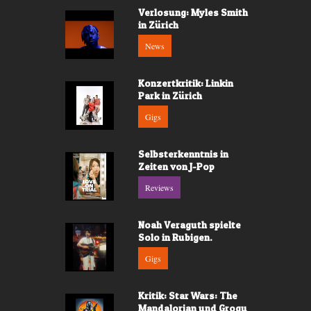
Verlosung: Myles Smith
in Zürich
News
Konzertkritik: Linkin
Park in Zürich
Gigs
Selbsterkenntnis in
Zeiten von J-Pop
Reviews
Noah Veraguth spielte
Solo in Rubigen.
Gigs
Kritik: Star Wars: The
Mandalorian und Grogu