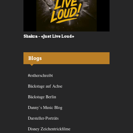
Shakra - «Just Live Loud»
Valerù - «I
Blogs
#estherschreibt
Bäckstage auf Achse
Bäckstage Berlin
Danny`s Music Blog
Darsteller-Porträts
Disney Zeichentrickfilme