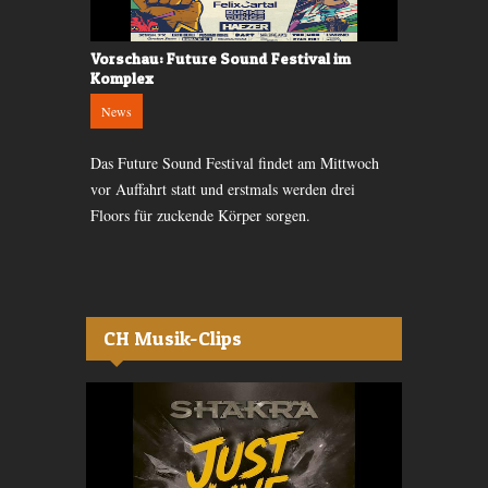
rtion im
Vorschau: Future Sound Festival im
Verlosung:
Komplex
News
News
Am Samstag 
on, die Kult-
Das Future Sound Festival findet am Mittwoch
Klängen von 
er die volle
vor Auffahrt statt und erstmals werden drei
und ein Schl
ich.
Floors für zuckende Körper sorgen.
nicht.
CH Musik-Clips