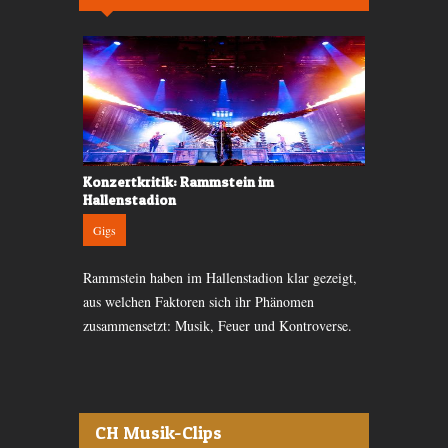
e Fans in
Konzertkritik: Rammstein im
Konzertkrit
Hallenstadion
Gigs
Gigs
Die letzte N
 besuchte
Rammstein haben im Hallenstadion klar gezeigt,
«The River»-
mmungsvolles
aus welchen Faktoren sich ihr Phänomen
die E-Street
sikers.
zusammensetzt: Musik, Feuer und Kontroverse.
CH Musik-Clips