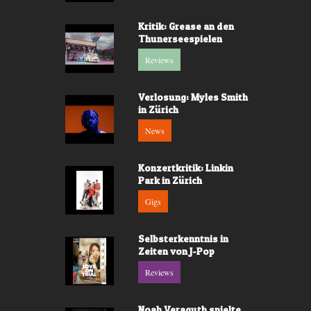
Kritik: Grease an den
Thunerseespielen
Reviews
Verlosung: Myles Smith
in Zürich
News
Konzertkritik: Linkin
Park in Zürich
Gigs
Selbsterkenntnis in
Zeiten von J-Pop
Reviews
Noah Veraguth spielte