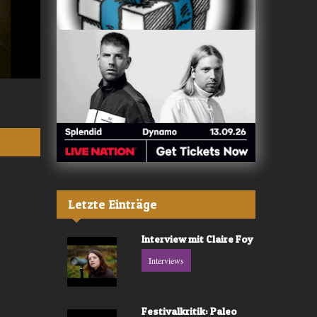
Valerù - «IL MARE»
Fräulein Luise -
Letzte Einträge
Interview mit Claire Foy
Interviews
Festivalkritik: Paleo