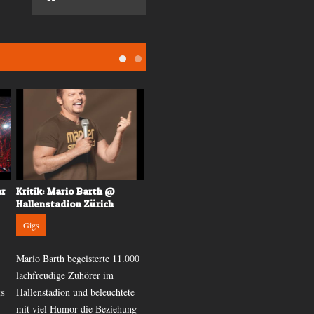
ar
Kritik: Mario Barth @
Konzertkritik: Lionel Richie
Hallenstadion Zürich
@Hallenstadion
Gigs
Gigs
Mario Barth begeisterte 11.000
Lionel Richie machte mit «All
lachfreudige Zuhörer im
The Hits All Night Long» einen
s
Hallenstadion und beleuchtete
Zwischenstopp in der
mit viel Humor die Beziehung
Limmatstadt und lud zur