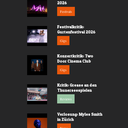
2026
Festivals
Festivalkritik:
Gurtenfestival 2026
Gigs
Konzertkritik: Two
Door Cinema Club
Gigs
Kritik: Grease an den
Thunerseespielen
Reviews
Verlosung: Myles Smith
in Zürich