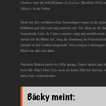
Clothes» oder die
-Hymnen «La La La» (Brasilien 2014) 
WM
Africa)» in die Setlist.
Nicht nur ihre verführerischen Tanzeinlagen trugen zu der gra
Publikum gab alles und sang lautstark mit. Vor allem als die S
französische Lied «Je l’aime à mourir» sang und anschliessen
zurück auf die Bühne lief, stieg die Stimmung ins Unermesslic
passend zu den Liedern ausgesucht. Von rockigen Lederleggins
Kleid war alles mit dabei.
Nachdem Shakira durch die Lüfte sprang, Gitarre spielte und ihr
beim Hit «Hip’s Don’t Lie» noch ein letztes Mal ihre Kurven, 
ihren Fans verabschiedete.