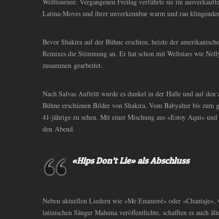
Welttournee. Vergangenen Freitag verführte sie im ausverkaufte
Latina-Moves und ihrer unverkennbar warm und rau klingende
Bevor Shakira auf der Bühne erschien, heizte der amerikanisch
Remixes die Stimmung an. Er hat schon mit Weltstars wie Nell
zusammen gearbeitet.
Nach Salvas Auftritt wurde es dunkel in der Halle und auf den
Bühne erschienen Bilder von Shakira. Vom Babyalter bis zum g
41-jährige zu sehen. Mit einer Mischung aus «Estoy Aqui» und 
den Abend.
«Hips Don’t Lie» als Abschluss
Neben aktuellen Liedern wie «Me Enamoré» oder «Chantaje», 
latinischen Sänger Maluma veröffentlichte, schafften es auch ä