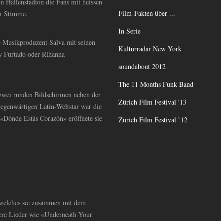
n Hallenstadion die Fans mit heissen
Film-Fakten über ...
n Stimme.
In Serie
e Musikproduzent Salva mit seinen
Kulturradar New York
y Furtado oder Rihanna
soundabout 2012
The 11 Months Funk Band
 zwei runden Bildschirmen neben der
Zürich Film Festival '13
egenwärtigen Latin-Weltstar war die
«Dónde Estás Corazón» eröffnete sie
Zürich Film Festival `12
welches sie zusammen mit dem
ltere Lieder wie «Underneath Your