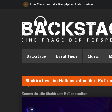
Direkt zum Inhalt
Iron Maiden und der Kampfjet im Hallenstadion
Bäckstage
Event Tipps
Music
M
Shakira liess im Hallenstadion ihre Hüfte
Konzertkritik: Shakira im Hallenstadion