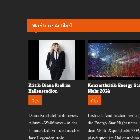
Weitere Artikel
nstadion,
Kritik: Diana Krall im
Konzertkritik: Energy St
Hallenstadion
Night 2024
Gigs
Gigs
Eagles im
Diana Krall stellte ihr neues
Erstmals fand letzten Freitag
dion hat so
Album «Wallflower» in der
die Energy Star Night unter
-Herzen zum
Limmatstadt vor und machte
dem Motto &quot;Let&#039;
Jazz-Legenden stolz.
play&quot; im Hallenstadion