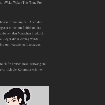
und «Waka Waka (This Time For
ndiosen Stimmung bei. Auch das
ängerin mitten im Publikum das
d zwischen den Menschen hindurch
he. Sogar die Kleidung wurde
 bis zum verspielten Leoparden-
e Hüfte kreisen liess, schwang sie
bevor sich die Kolumbianerin von