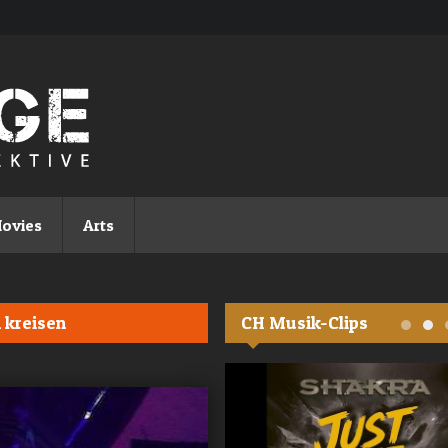
ovies
Arts
n kreisen
CH Musik-Clips