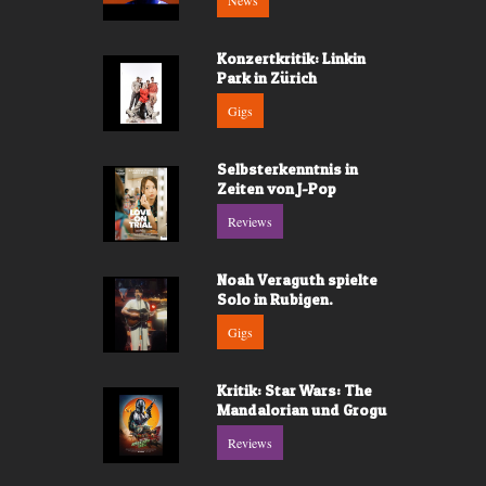
News
Konzertkritik: Linkin
Park in Zürich
Gigs
Selbsterkenntnis in
Zeiten von J-Pop
Reviews
Noah Veraguth spielte
Solo in Rubigen.
Gigs
Kritik: Star Wars: The
Mandalorian und Grogu
Reviews