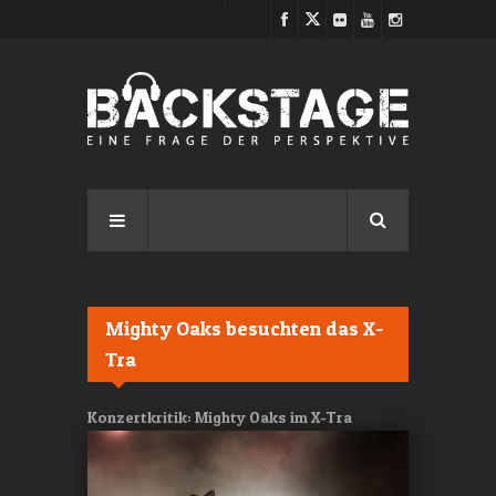
Direkt zum Inhalt
Mighty Oaks besuchten das X-
Tra
Konzertkritik: Mighty Oaks im X-Tra