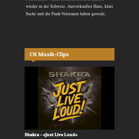
wieso es
wieder in der Schweiz. Ausverkauftes Haus, klare
Bühne und do
Sache und die Punk-Veteranen haben gerockt.
Leichtigkeit
überzeugt.
CH Musik-Clips
Shakra - «Just Live Loud»
Valerù - «I