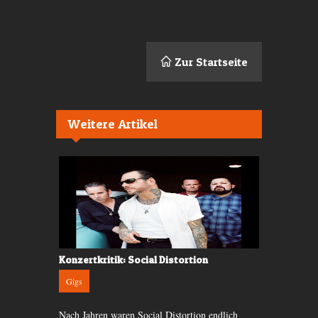
Zur Startseite
Weitere Artikel
Zürich
Konzertkritik: Social Distortion
Konzertkri
Gigs
Gigs
 Berlin, hat
Nach Jahren waren Social Distortion endlich
Passenger is