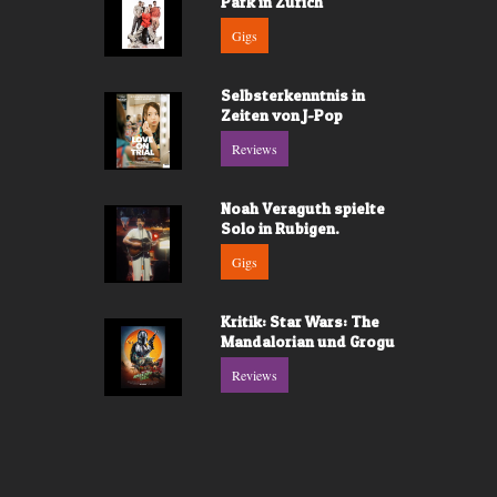
Park in Zürich
Gigs
Selbsterkenntnis in
Zeiten von J-Pop
Reviews
Noah Veraguth spielte
Solo in Rubigen.
Gigs
Kritik: Star Wars: The
Mandalorian und Grogu
Reviews