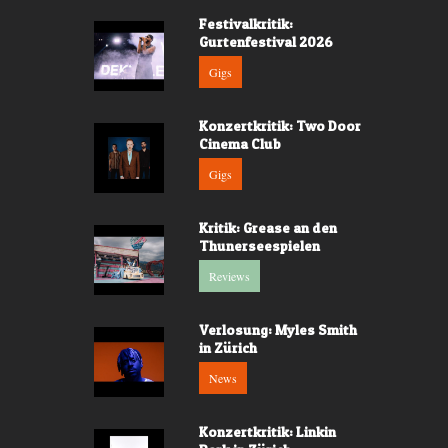
Festivalkritik:
Gurtenfestival 2026
Gigs
Konzertkritik: Two Door
Cinema Club
Gigs
Kritik: Grease an den
Thunerseespielen
Reviews
Verlosung: Myles Smith
in Zürich
News
Konzertkritik: Linkin