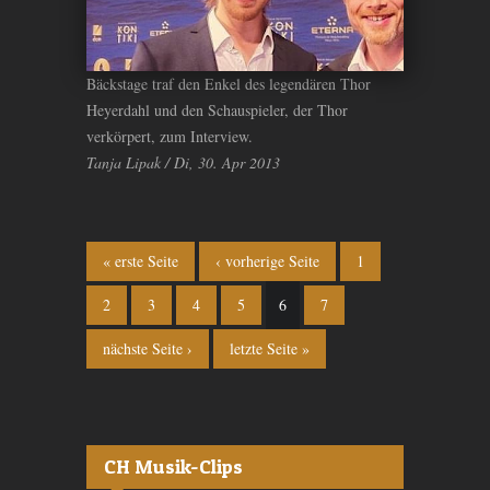
Bäckstage traf den Enkel des legendären Thor
Heyerdahl und den Schauspieler, der Thor
verkörpert, zum Interview.
Tanja Lipak / Di, 30. Apr 2013
Seiten
« erste Seite
‹ vorherige Seite
1
2
3
4
5
6
7
nächste Seite ›
letzte Seite »
CH Musik-Clips