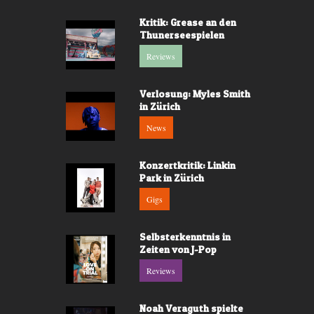
Kritik: Grease an den
Thunerseespielen
Reviews
Verlosung: Myles Smith
in Zürich
News
Konzertkritik: Linkin
Park in Zürich
Gigs
Selbsterkenntnis in
Zeiten von J-Pop
Reviews
Noah Veraguth spielte