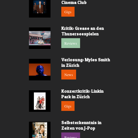
Cinema Club
Gigs
Kritik: Grease an den
Thunerseespielen
Reviews
Verlosung: Myles Smith
in Zürich
News
Konzertkritik: Linkin
Park in Zürich
Gigs
Selbsterkenntnis in
Zeiten von J-Pop
Reviews