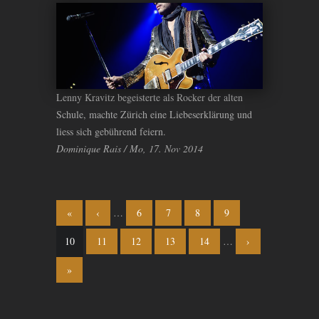
Lenny Kravitz begeisterte als Rocker der alten
Schule, machte Zürich eine Liebeserklärung und
liess sich gebührend feiern.
Dominique Rais / Mo, 17. Nov 2014
Seiten
«
‹
…
6
7
8
9
10
11
12
13
14
…
›
»