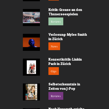
Kritik: Grease an den
Thunerseespielen
Reviews
Verlosung: Myles Smith
in Zürich
News
Konzertkritik: Linkin
Park in Zürich
Gigs
Selbsterkenntnis in
Zeiten von J-Pop
Reviews
Noah Veraguth spielte