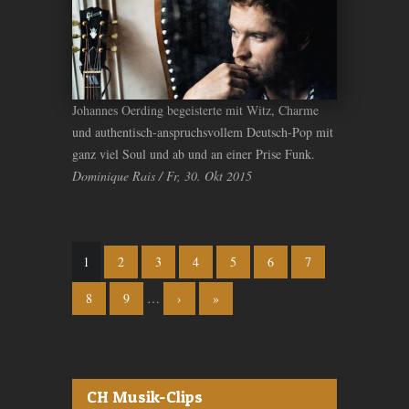
Johannes Oerding begeisterte mit Witz, Charme
und authentisch-anspruchsvollem Deutsch-Pop mit
ganz viel Soul und ab und an einer Prise Funk.
Dominique Rais / Fr, 30. Okt 2015
Seiten
1
2
3
4
5
6
7
8
9
…
›
»
CH Musik-Clips