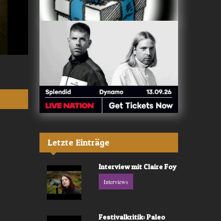
Valerù - «IL MARE»
Fräulein Luise -
Letzte Einträge
Interview mit Claire Foy
Interviews
Festivalkritik: Paleo