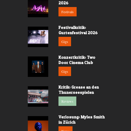
2026
Festivals
Festivalkritik:
Gurtenfestival 2026
Gigs
Konzertkritik: Two
Door Cinema Club
Gigs
Kritik: Grease an den
Thunerseespielen
Reviews
Verlosung: Myles Smith
in Zürich