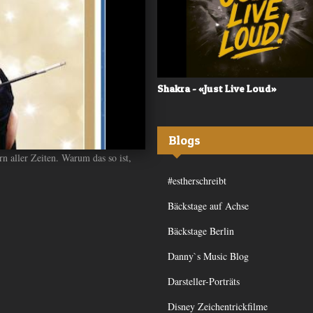
 - «Frequency»
Shakra - «Just Live Loud»
Blogs
rn aller Zeiten. Warum das so ist,
#estherschreibt
Bäckstage auf Achse
Bäckstage Berlin
Danny`s Music Blog
Darsteller-Porträts
Disney Zeichentrickfilme