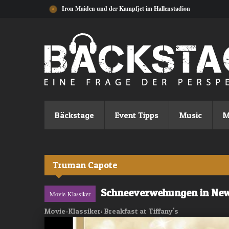
Direkt zum Inhalt
Iron Maiden und der Kampfjet im Hallenstadion
Bäckstage
Event Tipps
Music
M
Truman Capote
Schneeverwehungen in New
Movie-Klassiker
Movie-Klassiker: Breakfast at Tiffany's