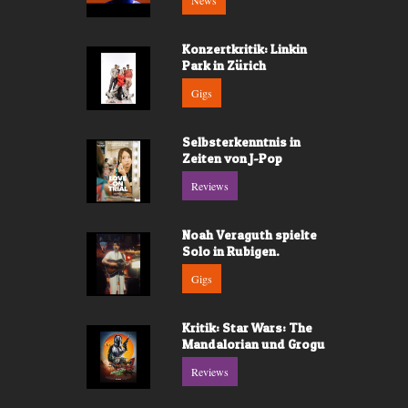
News
Konzertkritik: Linkin
Park in Zürich
Gigs
Selbsterkenntnis in
Zeiten von J-Pop
Reviews
Noah Veraguth spielte
Solo in Rubigen.
Gigs
Kritik: Star Wars: The
Mandalorian und Grogu
Reviews