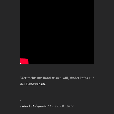
Wer mehr zur Band wissen will, findet Infos auf
der
Bandwebsite
.
Patrick Holenstein
/ Fr, 27. Okt 2017