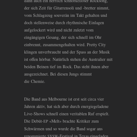
dann auch ein herrlich schnörkelloser Rocksong,
der sich Zeit für Gitarrensoli und -bretter nimmt,
vom Schlagzeug souverän im Takt gehalten und
doch stellenweise durch rhythmische Einlagen
aufgelockert wird und nicht zuletzt vom
eingängigen Gesang, der sich schnell im Ohr
einbrennt, zusammengehalten wird. Pretty City
klingen unverbraucht und der Spass an der Musik
ist offen hörbar. Natürlich stehen die Australier mit
beiden Beinen tief im Rock. Das steht ihnen aber
ausgezeichnet. Bei diesen Jungs stimmt
die Chemie.
Die Band aus Melbourne ist erst seit circa vier
Jahren aktiv, hat sich aber durch energiegeladene
Live-Shows schnell einen veritablen Ruf erspielt.
Die Debüt-
«Melt» brachte Kritiker zum
EP
Schwärmen und so wurde die Band sogar ans
renommierte
-Festival in Texas eingeladen,
SXSW