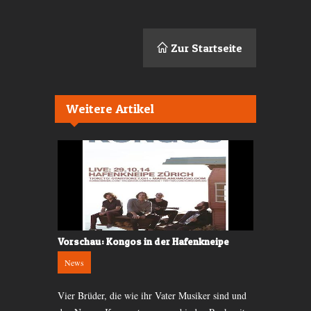
Zur Startseite
Weitere Artikel
Vorschau: Kongos in der Hafenkneipe
Verlosung:
Klub
News
News
Rock und
Vier Brüder, die wie ihr Vater Musiker sind und
Zusammen mi