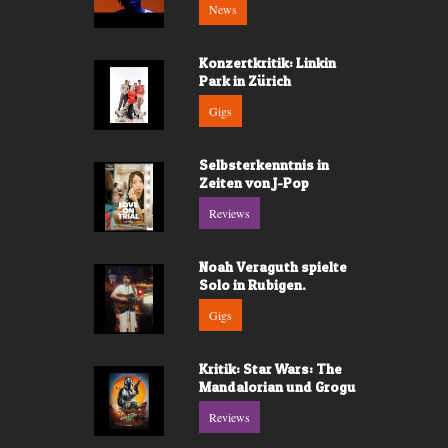
News
Konzertkritik: Linkin
Park in Zürich
Gigs
Selbsterkenntnis in
Zeiten von J-Pop
Reviews
Noah Veraguth spielte
Solo in Rubigen.
Gigs
Kritik: Star Wars: The
Mandalorian und Grogu
Reviews