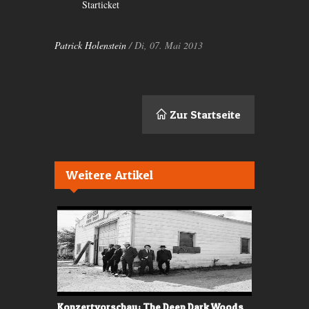
Starticket
Patrick Holenstein
/ Di, 07. Mai 2013
Zur Startseite
Weitere Artikel
anni
Konzertvorschau: The Deep Dark Woods
Verlosung: