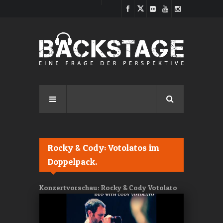
Direkt zum Inhalt
Rocky & Cody: Votolatos im
Doppelpack.
Konzertvorschau: Rocky & Cody Votolato