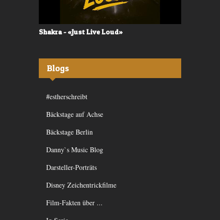
Shakra - «Just Live Loud»
Valerù - «I
Blogs
#estherschreibt
Bäckstage auf Achse
Bäckstage Berlin
Danny`s Music Blog
Darsteller-Porträts
Disney Zeichentrickfilme
Film-Fakten über ...