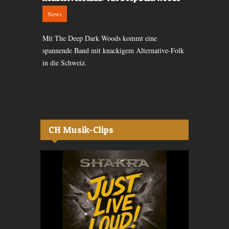
Klub
News
News
le von
Mit The Deep Dark Woods kommt eine
Der Folk-Ge
mit viel
spannende Band mit knackigem Alternative-Folk
Komplex Klub
 überzeugen
in die Schweiz.
Melodien.
CH Musik-Clips