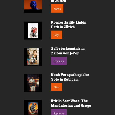
in Zürich
News
Konzertkritik: Linkin
Park in Zürich
Gigs
Selbsterkenntnis in
Zeiten von J-Pop
Reviews
Noah Veraguth spielte
Solo in Rubigen.
Gigs
Kritik: Star Wars: The
Mandalorian und Grogu
Reviews