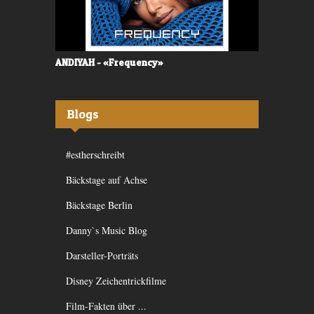
ANDIYAH - «Frequency»
Shakra - «J
Blogs
#estherschreibt
Bäckstage auf Achse
Bäckstage Berlin
Danny`s Music Blog
Darsteller-Porträts
Disney Zeichentrickfilme
Film-Fakten über ...