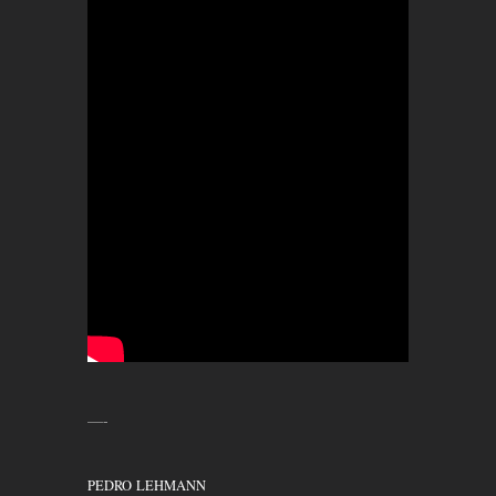
—-
PEDRO
LEHMANN