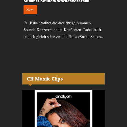
Summer Sounds: Wochenvorschau
Vorschau: 
News
News
Fai Baba eröffnet die diesjährige Summer-
Guru Guru w
Sounds-Konzertreihe im Kaufleuten. Dabei tauft
wie Kraftwer
er auch gleich seine zweite Platte «Snake Snake».
nächste Woch
CH Musik-Clips