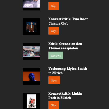
Gigs
Konzertkritik: Two Door
Cinema Club
Gigs
Kritik: Grease an den
Thunerseespielen
Reviews
Verlosung: Myles Smith
in Zürich
News
Konzertkritik: Linkin
Park in Zürich
Gigs