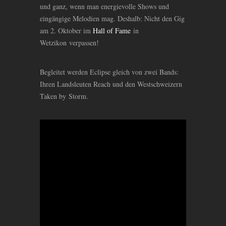
und ganz, wenn man energievolle Shows und
eingängige Melodien mag. Deshalb: Nicht den Gig
am 2. Oktober im
Hall of Fame
in
Wetzikon verpassen!
Begleitet werden Eclipse gleich von zwei Bands:
Ihren Landsleuten Reach und den Westschweizern
Taken by Storm.