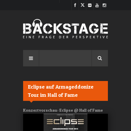
Direkt zum Inhalt
Eclipse auf Armageddonize
Tour im Hall of Fame
Konzertvorschau: Eclipse @ Hall of Fame