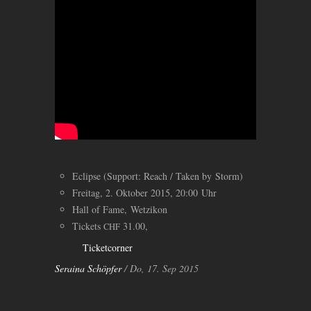
Eclipse (Support: Reach / Taken by Storm)
Freitag, 2. Oktober 2015, 20:00 Uhr
Hall of Fame, Wetzikon
Tickets
31.00,
CHF
Ticketcorner
Seraina Schöpfer
/ Do, 17. Sep 2015