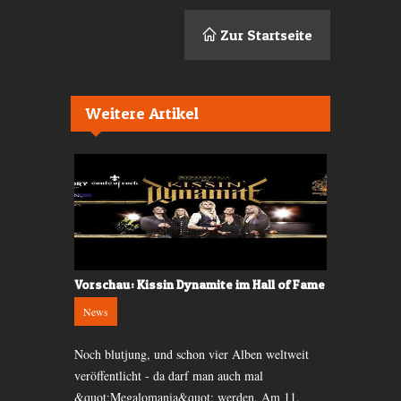
Zur Startseite
Weitere Artikel
d Tierrax
Vorschau: Kissin Dynamite im Hall of Fame
Baloise Ses
Musik
News
News
pStop. Die
Noch blutjung, und schon vier Alben weltweit
Die 29. Baloi
sammen mit
veröffentlicht - da darf man auch mal
Tore. Bäckst
l of Fame
&quot;Megalomania&quot; werden. Am 11.