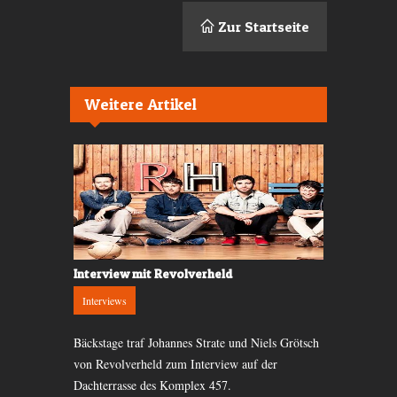
Zur Startseite
Weitere Artikel
William Fitzsimmons @ Komplex Klub,
Interview m
Interview mit Revolverheld
Zürich
Interviews
Interviews
News
Bäckstage traf Johannes Strate und Niels Grötsch
Janick, Säng
von Revolverheld zum Interview auf der
Der US-amerikanische Singer-/Songwriter
Freitag, hat
Dachterrasse des Komplex 457.
William Fitzsimmons bringt seine melancholisch-
Interview get