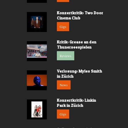
Konzertkritik: Two Door
Cinema Club
Gigs
Kritik: Grease an den
Thunerseespielen
Reviews
Verlosung: Myles Smith
in Zürich
News
Konzertkritik: Linkin
Park in Zürich
Gigs