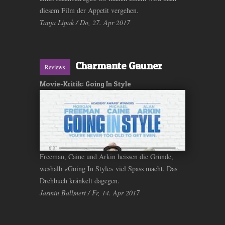
diesem Film der Appetit vergehen.
Tanja Lipak / Do, 27. Apr 2017
Charmante Gauner
Reviews
Movie-Kritik: Going In Style
Freeman, Caine und Arkin heissen die Gründe,
weshalb «Going In Style» viel Spass macht. Das
Drehbuch kränkelt dagegen.
Jasmin Ballmert / Fr, 14. Apr 2017