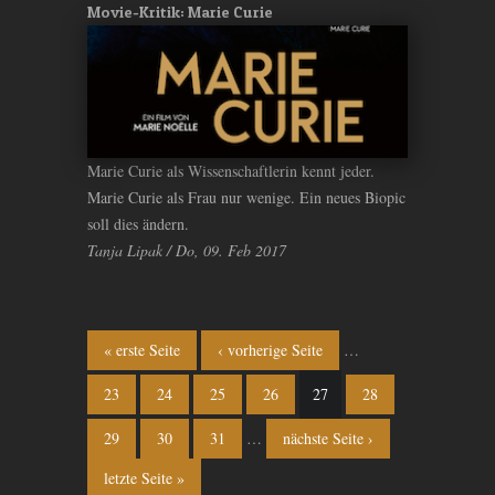
Movie-Kritik: Marie Curie
Marie Curie als Wissenschaftlerin kennt jeder.
Marie Curie als Frau nur wenige. Ein neues Biopic
soll dies ändern.
Tanja Lipak / Do, 09. Feb 2017
Seiten
« erste Seite
‹ vorherige Seite
…
23
24
25
26
27
28
29
30
31
…
nächste Seite ›
letzte Seite »