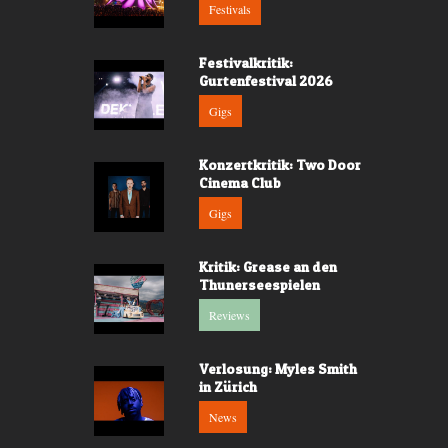
Festivals
Festivalkritik:
Gurtenfestival 2026
Gigs
Konzertkritik: Two Door
Cinema Club
Gigs
Kritik: Grease an den
Thunerseespielen
Reviews
Verlosung: Myles Smith
in Zürich
News