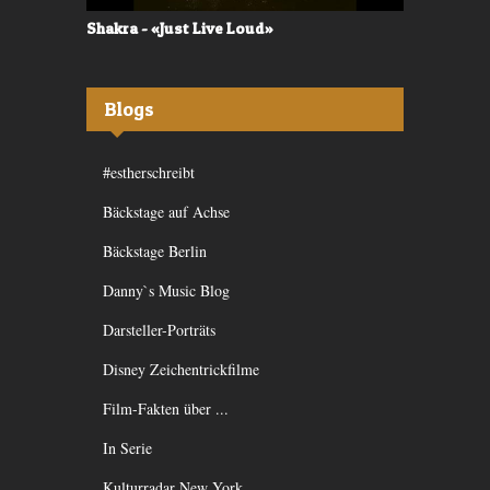
Shakra - «Just Live Loud»
Valerù - «I
Blogs
#estherschreibt
Bäckstage auf Achse
Bäckstage Berlin
Danny`s Music Blog
Darsteller-Porträts
Disney Zeichentrickfilme
Film-Fakten über ...
In Serie
Kulturradar New York