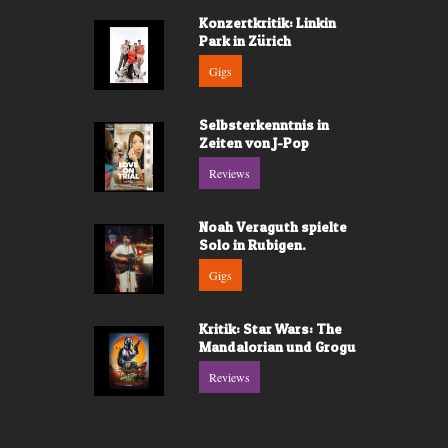
Konzertkritik: Linkin
Park in Zürich
Gigs
Selbsterkenntnis in
Zeiten von J-Pop
Reviews
Noah Veraguth spielte
Solo in Rubigen.
Gigs
Kritik: Star Wars: The
Mandalorian und Grogu
Reviews