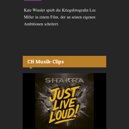
own erzählt
Kate Winslet spielt die Kriegsfotografin Lee
Eine Liebe, d
erkindes,
Miller in einem Film, der an seinen eigenen
nicht neu bei
mmt.
Ambitionen scheitert.
&quot;Beauti
Fantasy.
CH Musik-Clips