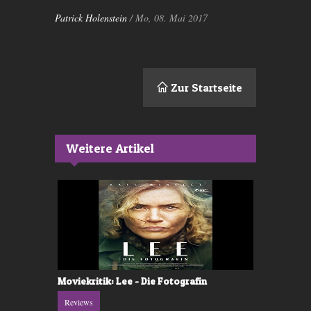
Patrick Holenstein
/ Mo, 08. Mai 2017
Zur Startseite
Weitere Artikel
w Infinity
Moviekritik: Lee - Die Fotografin
Movie-Kriti
Reviews
Reviews