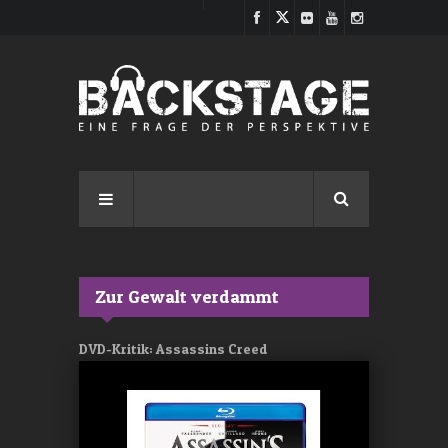
Direkt zum Inhalt
Zur Gewalt verdammt
DVD-Kritik: Assassins Creed