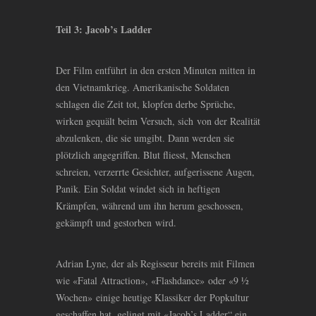
Teil 3: Jacob’s Ladder
Der Film entführt in den ersten Minuten mitten in
den Vietnamkrieg. Amerikanische Soldaten
schlagen die Zeit tot, klopfen derbe Sprüche,
wirken gequält beim Versuch, sich von der Realität
abzulenken, die sie umgibt. Dann werden sie
plötzlich angegriffen. Blut fliesst, Menschen
schreien, verzerrte Gesichter, aufgerissene Augen,
Panik. Ein Soldat windet sich in heftigen
Krämpfen, während um ihn herum geschossen,
gekämpft und gestorben wird.
Adrian Lyne, der als Regisseur bereits mit Filmen
wie «Fatal Attraction», «Flashdance» oder «9 ½
Wochen» einige heutige Klassiker der Popkultur
geschaffen hat, gelingt mit «Jacob’s Ladder“ ein