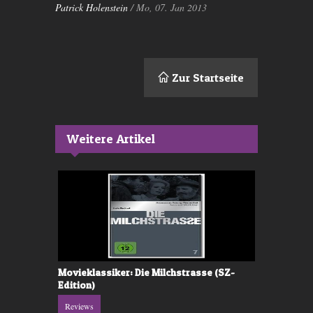
Patrick Holenstein
/ Mo, 07. Jan 2013
Zur Startseite
Weitere Artikel
ve (SZ-
Movieklassiker: Die Milchstrasse (SZ-
Moviekriti
Edition)
Reviews
Reviews