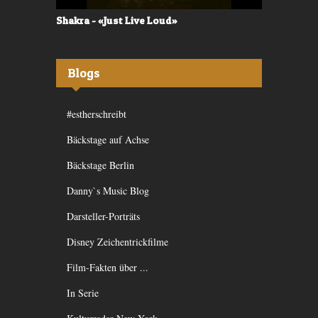
Shakra - «Just Live Loud»
Valerù - «I
Blogs
#estherschreibt
Bäckstage auf Achse
Bäckstage Berlin
Danny`s Music Blog
Darsteller-Porträts
Disney Zeichentrickfilme
Film-Fakten über ...
In Serie