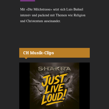
Der neue Fil
irrend
Mit «Die Milchstrasse» setzt sich Luis Buñuel
Finnlands ein
te einer
intensiv und packend mit Themen wie Religion
einer diskont
ther nicht
und Christentum auseinander.
CH Musik-Clips