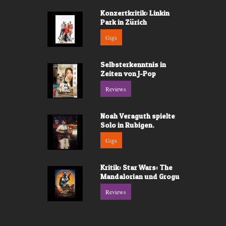
Konzertkritik: Linkin
Park in Zürich
Gigs
Selbsterkenntnis in
Zeiten von J-Pop
Reviews
Noah Veraguth spielte
Solo in Rubigen.
Gigs
Kritik: Star Wars: The
Mandalorian und Grogu
Reviews