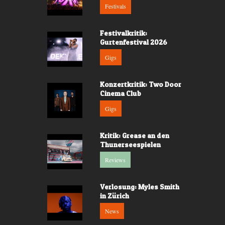
Festivals
Festivalkritik:
Gurtenfestival 2026
Gigs
Konzertkritik: Two Door
Cinema Club
Gigs
Kritik: Grease an den
Thunerseespielen
Reviews
Verlosung: Myles Smith
in Zürich
News