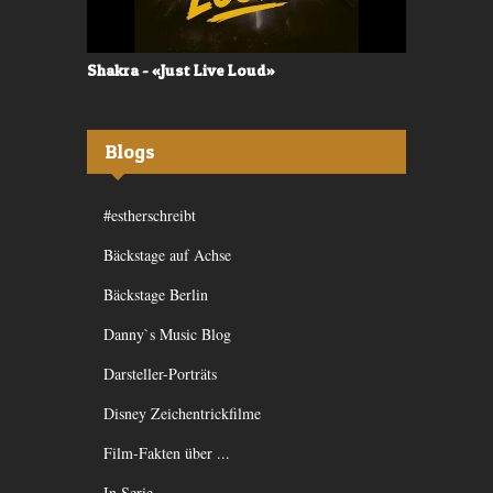
Shakra - «Just Live Loud»
Valerù - «I
Blogs
#estherschreibt
Bäckstage auf Achse
Bäckstage Berlin
Danny`s Music Blog
Darsteller-Porträts
Disney Zeichentrickfilme
Film-Fakten über ...
In Serie