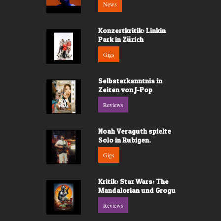
News
Konzertkritik: Linkin
Park in Zürich
Gigs
Selbsterkenntnis in
Zeiten von J-Pop
Reviews
Noah Veraguth spielte
Solo in Rubigen.
Gigs
Kritik: Star Wars: The
Mandalorian und Grogu
Reviews