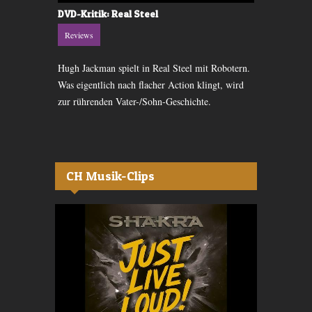
 voraus
DVD-Kritik: Real Steel
DVD-Kritik
Reviews
Reviews
ppe sind
Hugh Jackman spielt in Real Steel mit Robotern.
Ein Virus ve
im Heimkino
Was eigentlich nach flacher Action klingt, wird
einen Sperrb
zur rührenden Vater-/Sohn-Geschichte.
stecken zwei
CH Musik-Clips