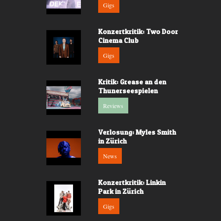
Gigs
Konzertkritik: Two Door
Cinema Club
Gigs
Kritik: Grease an den
Thunerseespielen
Reviews
Verlosung: Myles Smith
in Zürich
News
Konzertkritik: Linkin
Park in Zürich
Gigs