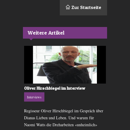
Zur Startseite
Weitere Artikel
a
Oliver Hirschbiegel im Interview
Interview 
Interviews
Interviews
r 60er Jahre:
Regisseur Oliver Hirschbiegel im Gespräch über
Er war Spide
che,
Dianas Lieben und Leben. Und warum für
an Polio er
ränderungen.
Naomi Watts die Dreharbeiten «unheimlich»
Garfield zur 