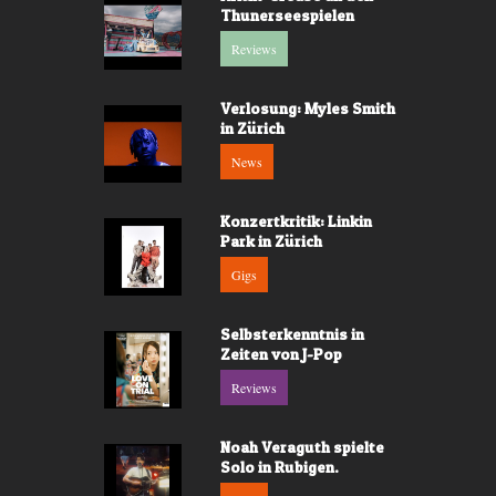
Thunerseespielen
Reviews
Verlosung: Myles Smith
in Zürich
News
Konzertkritik: Linkin
Park in Zürich
Gigs
Selbsterkenntnis in
Zeiten von J-Pop
Reviews
Noah Veraguth spielte
Solo in Rubigen.