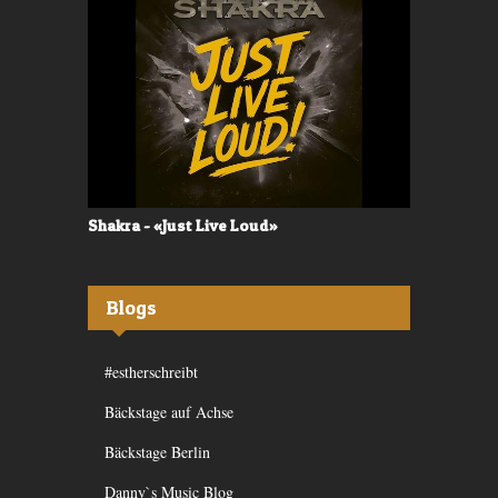
Shakra - «Just Live Loud»
Valerù - «I
Blogs
#estherschreibt
Bäckstage auf Achse
Bäckstage Berlin
Danny`s Music Blog