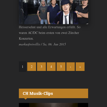
Heissersehnt und alle Erwartungen erfüllt. So
waren AC/DC beim ersten von zwei Zürcher
Konzerten.
markusfreiwillis / Sa, 06. Jun 2015
Seiten
1
2
3
4
5
›
»
CH Musik-Clips