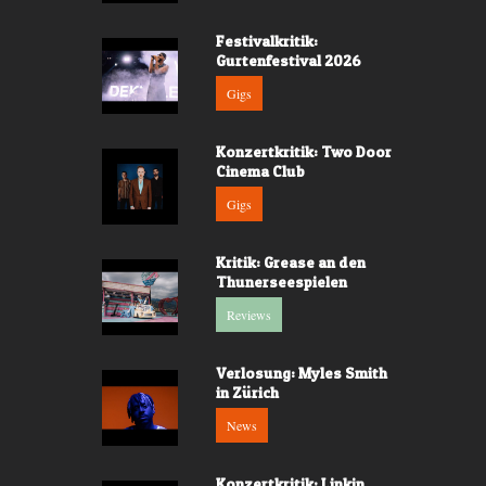
Festivalkritik:
Gurtenfestival 2026
Gigs
Konzertkritik: Two Door
Cinema Club
Gigs
Kritik: Grease an den
Thunerseespielen
Reviews
Verlosung: Myles Smith
in Zürich
News
Konzertkritik: Linkin