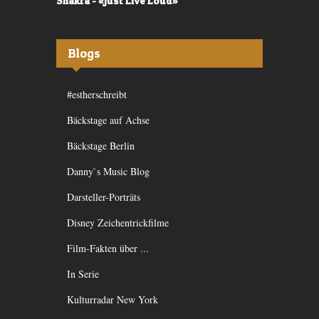
Shakra - «Just Live Loud»
Valerù - «I
Blogs
#estherschreibt
Bäckstage auf Achse
Bäckstage Berlin
Danny`s Music Blog
Darsteller-Porträts
Disney Zeichentrickfilme
Film-Fakten über ...
In Serie
Kulturradar New York