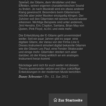
Spielart, der Gitarre, dem Verstärker und den
Effekten, seinen eigenen charakteristischen Sound
zu finden. Je nach Musikstil wird ein etwas anderer
Klang gewünscht. Besonders beim Gitarrensolo
möchte aber jeder Musiker einzigartig klingen. Der
Zuhörer soll den Gitarristen mit seinem Sound wieder
erkennen. Wichtige Beispiele sind unter anderem,
Jimi Hendrix, Eric Clapton, Santana, Brian May von
Queen, Pink Floyd,
/
und viele mehr.
AC
DC
Die Entwicklung der E-Gitarre geht unvermindert
weiter. Seit ein paar Jahren gibt es sogar eine
digitale Gitarre, die Variax von der Firma Line 6.
Dieses Instrument simuliert digital bekannte Gitarren
wie die Gibson Les Paul, eine Fender Stratocaster
und einige mehr. Gitarristen streiten sich aber
darüber, ob der Klang wirklich an ein analoges
Instrument heran kommt.
Bäckstage wird sich für euch weiter mit diesem
Thema auseinander setzen und über zukünftige
Entwicklungen in der modernen Musik berichten.
Danny Schwenter
/ Do, 12. Jan 2012
Zur Startseite