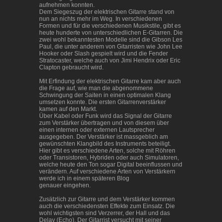
aufnehmen konnten.
Dem Siegeszug der elektrischen Gitarre stand von
nun an nichts mehr im Weg. In verschiedenen
Formen und für die verschiedenen Musikstile, gibt es
heute hunderte von unterschiedlichen E-Gitarren. Die
zwei wohl bekanntesten Modelle sind die Gibson Les
Paul, die unter anderem von Gitarristen wie John Lee
Hooker oder Slash gespielt wird und die Fender
Stratocaster, welche auch von Jimi Hendrix oder Eric
Clapton gebraucht wird.
Mit Erfindung der elektrischen Gitarre kam aber auch
die Frage auf, wie man die abgenommene
Schwingung der Saiten in einen optimalen Klang
umsetzen konnte. Die ersten Gitarrenverstärker
kamen auf den Markt.
Über Kabel oder Funk wird das Signal der Gitarre
zum Verstärker übertragen und von diesem über
einen internen oder externen Lautsprecher
ausgegeben. Der Verstärker ist massgeblich am
gewünschten Klangbild des Instruments beteiligt.
Hier gibt es verschiedene Arten, solche mit Röhren
oder Transistoren, Hybriden oder auch Simulatoren,
welche heute den Ton sogar Digital beeinflussen und
verändern. Auf verschiedene Arten von Verstärkern
werde ich in einem späteren Blog
genauer eingehen.
Zusätzlich zur Gitarre und dem Verstärker kommen
auch die verschiedensten Effekte zum Einsatz. Die
wohl wichtigsten sind Verzerrer, der Hall und das
Delay (Echo). Der Gitarrist versucht mit seiner