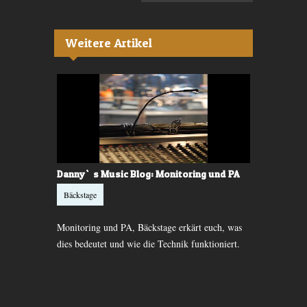
Weitere Artikel
rische
Danny`s Music Blog: Monitoring und PA
Interview:
Bäckstage
Interviews
Monitoring und PA, Bäckstage erkärt euch, was
Thomas Sterc
e Gitarre.
dies bedeutet und wie die Technik funktioniert.
Unplugged - 
10 Künstler 
besetzen.