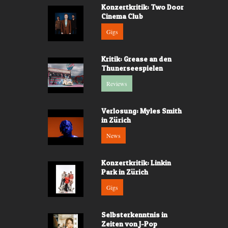
Konzertkritik: Two Door
Cinema Club
Gigs
Kritik: Grease an den
Thunerseespielen
Reviews
Verlosung: Myles Smith
in Zürich
News
Konzertkritik: Linkin
Park in Zürich
Gigs
Selbsterkenntnis in
Zeiten von J-Pop