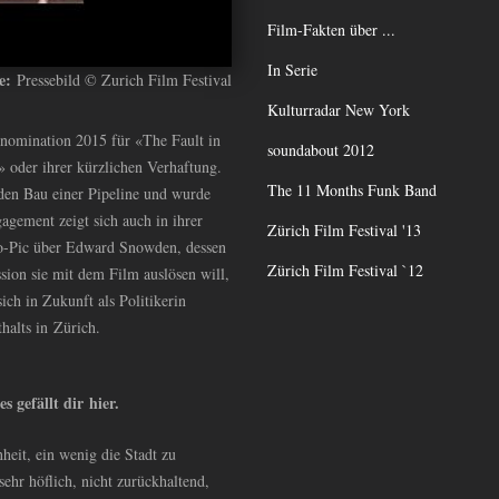
Film-Fakten über ...
In Serie
le:
Pressebild © Zurich Film Festival
Kulturradar New York
rnomination 2015 für «The Fault in
soundabout 2012
» oder ihrer kürzlichen Verhaftung.
The 11 Months Funk Band
den Bau einer Pipeline und wurde
gagement zeigt sich auch in ihrer
Zürich Film Festival '13
Bio-Pic über Edward Snowden, dessen
Zürich Film Festival `12
sion sie mit dem Film auslösen will,
ich in Zukunft als Politikerin
halts in Zürich.
s gefällt dir hier.
nheit, ein wenig die Stadt zu
ehr höflich, nicht zurückhaltend,