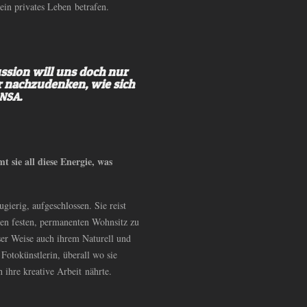
ein privates Leben betrafen.
ssion will uns doch nur
r nachzudenken, wie sich
.
NSA
sie all diese Energie, was
ugierig, aufgeschlossen. Sie reist
nen festen, permanenten Wohnsitz zu
sser Weise auch ihrem Naturell und
 Fotokünstlerin, überall wo sie
 ihre kreative Arbeit nährte.