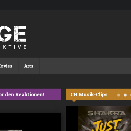
ovies
Arts
or den Reaktionen!
CH Musik-Clips