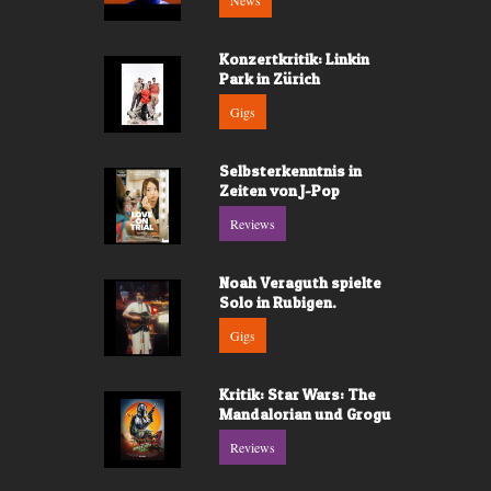
News
Konzertkritik: Linkin
Park in Zürich
Gigs
Selbsterkenntnis in
Zeiten von J-Pop
Reviews
Noah Veraguth spielte
Solo in Rubigen.
Gigs
Kritik: Star Wars: The
Mandalorian und Grogu
Reviews