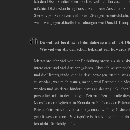
ich den Diskurs miterleben möchte, weil ich ihn auch an
möchte. Diskussion bringt uns dazu, unsere Ansichten zu h
Stereotypen zu denken und neue Lösungen zu entwickeln.
wenn wir gegen aktuelle Bedrohungen wie Donald Trum
Du wolltest bei diesem Film dabei sein und hast Oli
Wie viel war dir den schon bekannt von Edwards S
Ich wusste sehr viel von der Enthüllungsstory, als sie aus
interessiert und viel darüber gelesen. Aber ich wusste n
und die Hintergründe, die ihn dazu bewogen, zu tun, was e
zu werden, was mich traurig macht, weil Paranoia die Me
werden und sie daran hindert, etwas an der unglücklichen 
persönlich toll, in der heutigen Zeit zu leben, mit alle di
Menschen ermöglichen in Kontakt zu bleiben oder Erlebte
Privatsphäre zu schützen ist mir genauso wichtig. Insbesond
geteilt werden kann. Privatsphäre ist heutzutage leider ei
ich nicht für richtig halte.