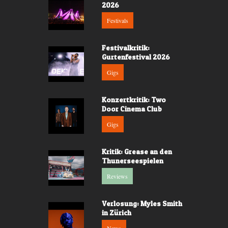
2026
Festivals
Festivalkritik:
Gurtenfestival 2026
Gigs
Konzertkritik: Two
Door Cinema Club
Gigs
Kritik: Grease an den
Thunerseespielen
Reviews
Verlosung: Myles Smith
in Zürich