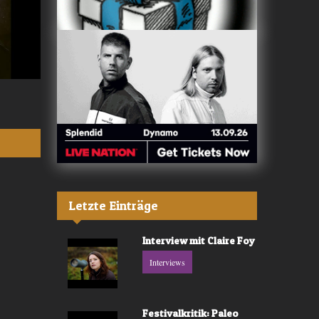
Valerù - «IL MARE»
Fräulein Luise -
Letzte Einträge
Interview mit Claire Foy
Interviews
Festivalkritik: Paleo