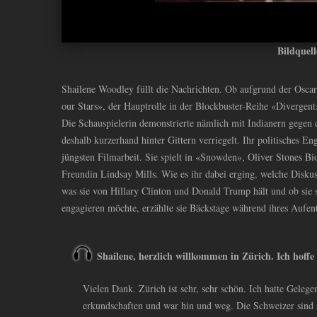
Bildquel
Shailene Woodley füllt die Nachrichten. Ob aufgrund der Osca
our Stars», der Hauptrolle in der Blockbuster-Reihe «Divergent
Die Schauspielerin demonstrierte nämlich mit Indianern gegen 
deshalb kurzerhand hinter Gittern verriegelt. Ihr politisches En
jüngsten Filmarbeit. Sie spielt in «Snowden», Oliver Stones 
Freundin Lindsay Mills. Wie es ihr dabei erging, welche Diskus
was sie von Hillary Clinton und Donald Trump hält und ob sie s
engagieren möchte, erzählte sie Bäckstage während ihres Aufent
Shailene, herzlich willkommen in Zürich. Ich hoffe e
Vielen Dank. Zürich ist sehr, sehr schön. Ich hatte Gelege
erkundschaften und war hin und weg. Die Schweizer sind s