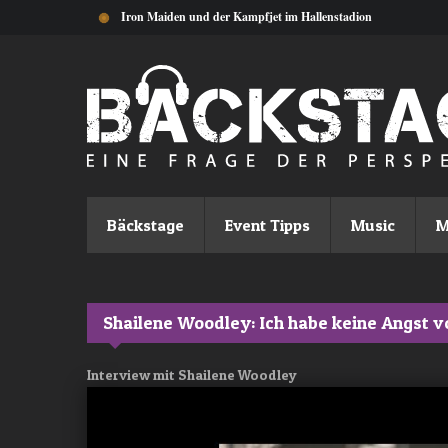
Direkt zum Inhalt
Iron Maiden und der Kampfjet im Hallenstadion
Bäckstage
Event Tipps
Music
M
Shailene Woodley: Ich habe keine Angst v
Interview mit Shailene Woodley