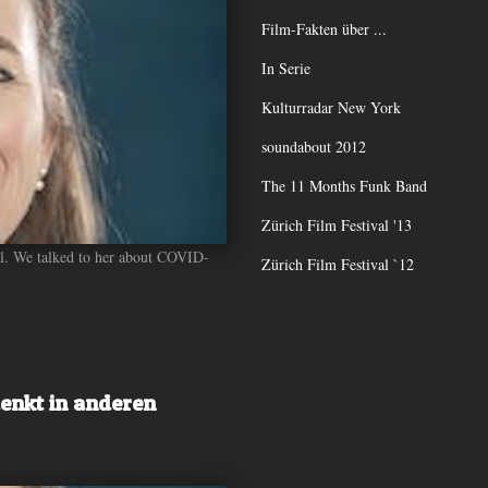
Film-Fakten über ...
In Serie
Kulturradar New York
soundabout 2012
The 11 Months Funk Band
Zürich Film Festival '13
ival. We talked to her about COVID-
Zürich Film Festival `12
denkt in anderen