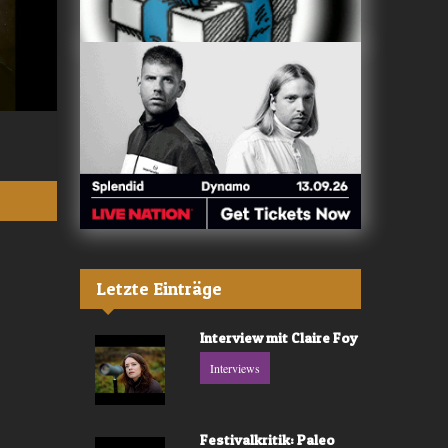
Valerù - «IL MARE»
Fräulein Luise -
Letzte Einträge
Interview mit Claire Foy
Interviews
Festivalkritik: Paleo