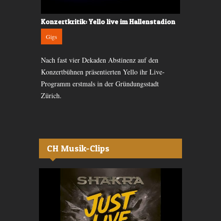
que Moments
Konzertkritik: Yello live im Hallenstadion
Konzertkri
Gigs
Gigs
ot;The Man
Nach fast vier Dekaden Abstinenz auf den
Tolle Visual
kompletten
Konzertbühnen präsentierten Yello ihr Live-
schöne Musik
Unique
Programm erstmals in der Gründungsstadt
Kugl.
Zürich.
CH Musik-Clips