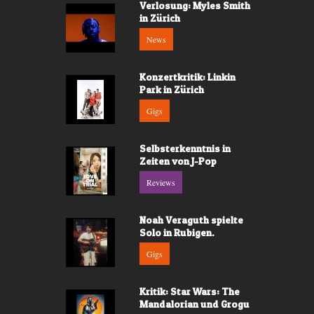
Verlosung: Myles Smith
in Zürich
News
Konzertkritik: Linkin
Park in Zürich
Gigs
Selbsterkenntnis in
Zeiten von J-Pop
Reviews
Noah Veraguth spielte
Solo in Rubigen.
Gigs
Kritik: Star Wars: The
Mandalorian und Grogu