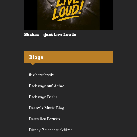
Shakra - «Just Live Loud»
Valerù - «I
Blogs
#estherschreibt
Bäckstage auf Achse
Bäckstage Berlin
Danny`s Music Blog
Darsteller-Porträts
Disney Zeichentrickfilme