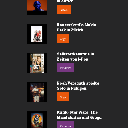
in Zürich
News
Konzertkritik: Linkin
Park in Zürich
Gigs
Selbsterkenntnis in
Zeiten von J-Pop
Reviews
Noah Veraguth spielte
Solo in Rubigen.
Gigs
Kritik: Star Wars: The
Mandalorian und Grogu
Reviews