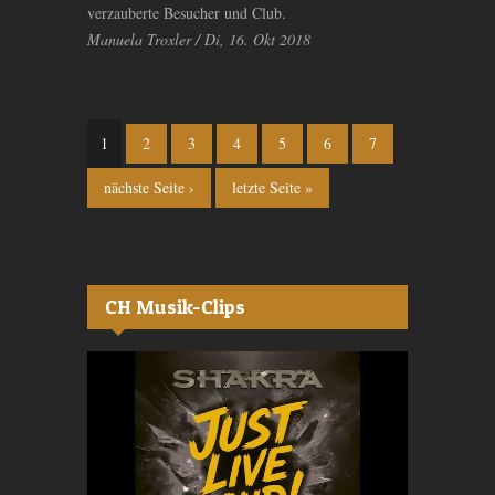
verzauberte Besucher und Club.
Manuela Troxler / Di, 16. Okt 2018
Seiten
1
2
3
4
5
6
7
nächste Seite ›
letzte Seite »
CH Musik-Clips