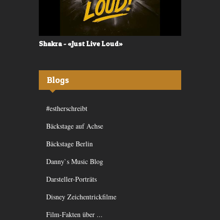
Shakra - «Just Live Loud»
Valerù - «I
Blogs
#estherschreibt
Bäckstage auf Achse
Bäckstage Berlin
Danny`s Music Blog
Darsteller-Porträts
Disney Zeichentrickfilme
Film-Fakten über ...