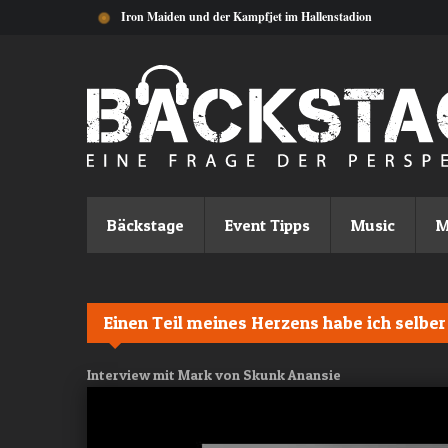
Direkt zum Inhalt
Iron Maiden und der Kampfjet im Hallenstadion
Bäckstage
Event Tipps
Music
M
Einen Teil meines Herzens habe ich selbe
Interview mit Mark von Skunk Anansie