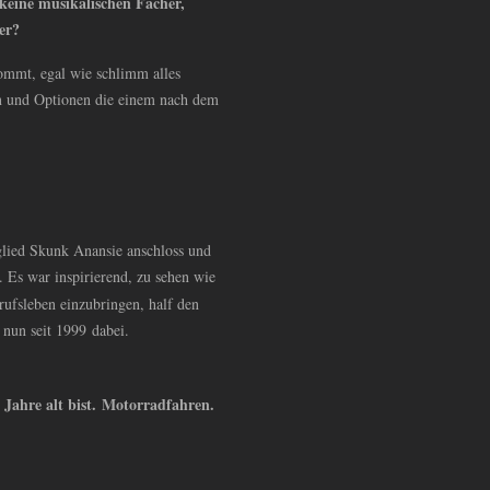
 keine musikalischen Fächer,
er?
ommt, egal wie schlimm alles
en und Optionen die einem nach dem
tglied Skunk Anansie anschloss und
. Es war inspirierend, zu sehen wie
rufsleben einzubringen, half den
 nun seit 1999 dabei.
s Jahre alt bist. Motorradfahren.