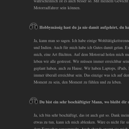
wahrscheinlich ist es auch besser so. Mit meinem Gewicht 
Motorradfahrer sein können.
Hobbymässig hast du ja nie damit aufgehört, du ha
Ja, kann man so sagen. Ich habe einige Wohltätigkeitsren
und Indien. Auch für mich habe ich Gutes damit getan. Es 
mich, eine Art flüchten. Auf dem Motorrad holen mich m
leben wir alle gestresst. Wir müssen immer erreichbar sei
geplant haben, auch zu Hause. Wir haben Laptops, iPads,
immer überall erreichbar sein. Das einzige was ich auf d
Moment zu sein, den Moment zu fühlen und zu leben.
Du bist ein sehr beschäftigter Mann, wo bleibt dir
Ja, ich bin sehr beschäftigt, das ist auch gut so. Dank me
etwas zu tun, kann ich mich ablenken. Wäre es nicht für s
dem Fernseher vergammeln. Auch abends spornt sie mich 