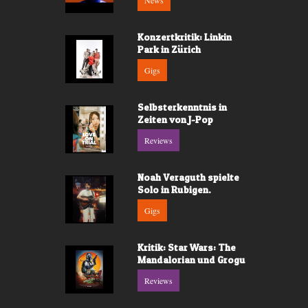
News
Konzertkritik: Linkin
Park in Zürich
Gigs
Selbsterkenntnis in
Zeiten von J-Pop
Reviews
Noah Veraguth spielte
Solo in Rubigen.
Gigs
Kritik: Star Wars: The
Mandalorian und Grogu
Reviews