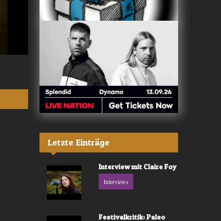
Valerù - «IL MARE»
Fräulein Luise -
Letzte Einträge
Interview mit Claire Foy
Interviews
Festivalkritik: Paleo