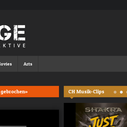
ovies
Arts
r gebrochen»
CH Musik-Clips