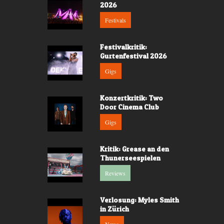
2026
Festivals
Festivalkritik:
Gurtenfestival 2026
Gigs
Konzertkritik: Two
Door Cinema Club
Gigs
Kritik: Grease an den
Thunerseespielen
Reviews
Verlosung: Myles Smith
in Zürich