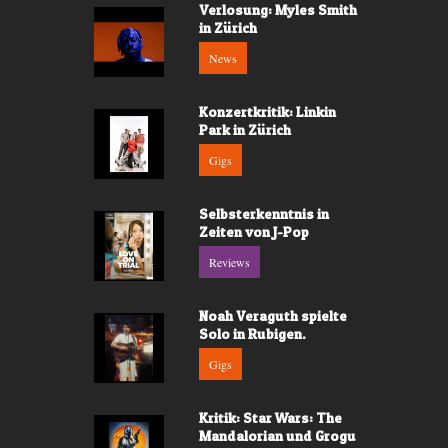
Verlosung: Myles Smith
in Zürich
News
Konzertkritik: Linkin
Park in Zürich
Gigs
Selbsterkenntnis in
Zeiten von J-Pop
Reviews
Noah Veraguth spielte
Solo in Rubigen.
Gigs
Kritik: Star Wars: The
Mandalorian und Grogu