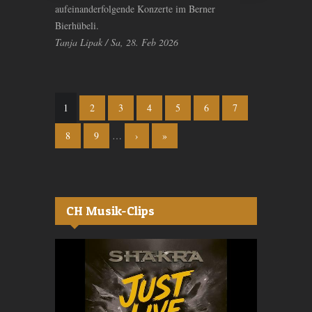
aufeinanderfolgende Konzerte im Berner
Bierhübeli.
Tanja Lipak / Sa, 28. Feb 2026
Seiten
1
2
3
4
5
6
7
8
9
…
›
»
CH Musik-Clips