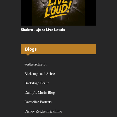
Shakra - «Just Live Loud»
Valerù - «I
Blogs
#estherschreibt
Bäckstage auf Achse
Bäckstage Berlin
Danny`s Music Blog
Darsteller-Porträts
Disney Zeichentrickfilme