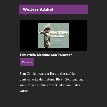
Weitere Artikel
Filmkritik: Machine Gun Preacher
DVD-Kritik:
Vengeance
Reviews
Reviews
em Budget
Sam Childers war ein Hardrocker auf der
US-Schauspie
herrlich
dunklen Seite des Lebens. Bis er Gott fand und
der Fortsetzu
 geschaffen.
zur einzigen Hoffung von Kindern im Sudan
macht Jagd a
wurde.
Sohn.