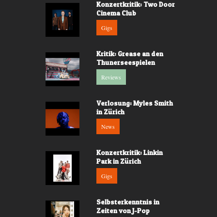
Konzertkritik: Two Door
Cinema Club
Gigs
Kritik: Grease an den
Thunerseespielen
Reviews
Verlosung: Myles Smith
in Zürich
News
Konzertkritik: Linkin
Park in Zürich
Gigs
Selbsterkenntnis in
Zeiten von J-Pop