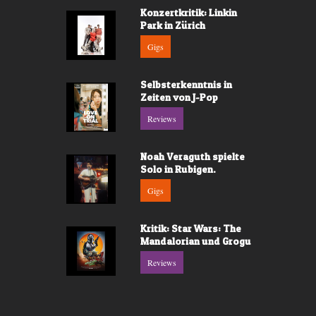
Konzertkritik: Linkin
Park in Zürich
Gigs
Selbsterkenntnis in
Zeiten von J-Pop
Reviews
Noah Veraguth spielte
Solo in Rubigen.
Gigs
Kritik: Star Wars: The
Mandalorian und Grogu
Reviews