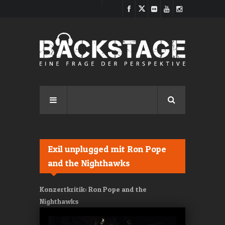
Direkt zum Inhalt
Exil unplugged mit Ron Pope
and the Nighthawks
Konzertkritik: Ron Pope and the
Nighthawks