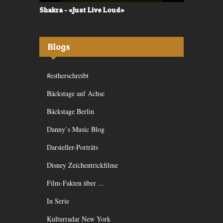
Shakra - «Just Live Loud»
Valerù - «I
Blogs
#estherschreibt
Bäckstage auf Achse
Bäckstage Berlin
Danny`s Music Blog
Darsteller-Porträts
Disney Zeichentrickfilme
Film-Fakten über ...
In Serie
Kulturradar New York