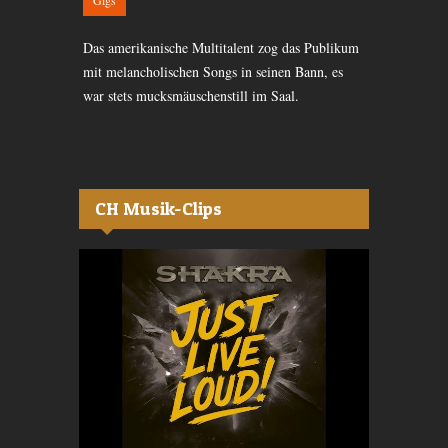
 auf der
Seine Musik 
Das amerikanische Multitalent zog das Publikum
t
zufrieden. M
mit melancholischen Songs in seinen Bann, es
Zürich
Knyphausen d
war stets mucksmäuschenstill im Saal.
Im März im E
CH Musik-Clips