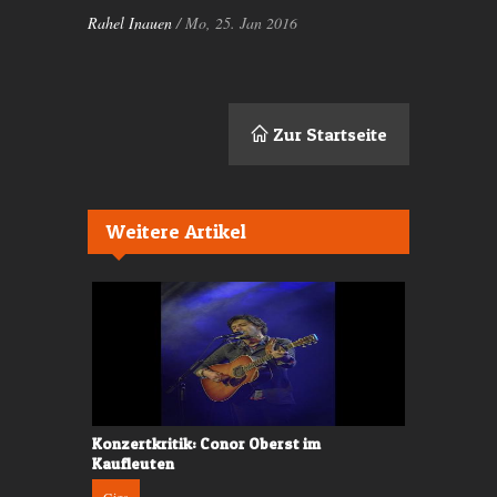
Rahel Inauen
/ Mo, 25. Jan 2016
Zur Startseite
Weitere Artikel
olkshaus
Konzertkritik: Conor Oberst im
Konzert: G
Kaufleuten
News
Gigs