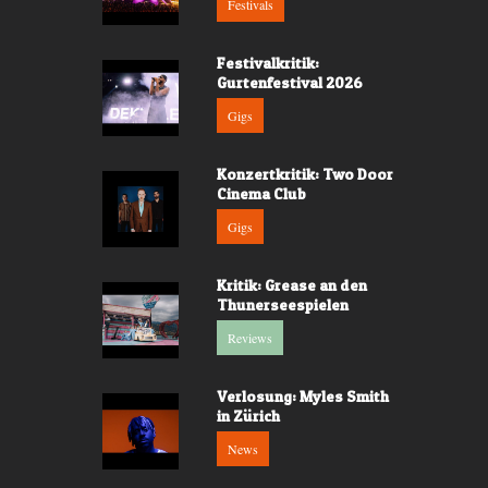
Festivals
Festivalkritik:
Gurtenfestival 2026
Gigs
Konzertkritik: Two Door
Cinema Club
Gigs
Kritik: Grease an den
Thunerseespielen
Reviews
Verlosung: Myles Smith
in Zürich
News