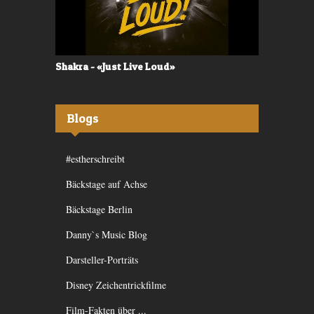
Shakra - «Just Live Loud»
Valerù - «I
Blogs
#estherschreibt
Bäckstage auf Achse
Bäckstage Berlin
Danny`s Music Blog
Darsteller-Porträts
Disney Zeichentrickfilme
Film-Fakten über ...