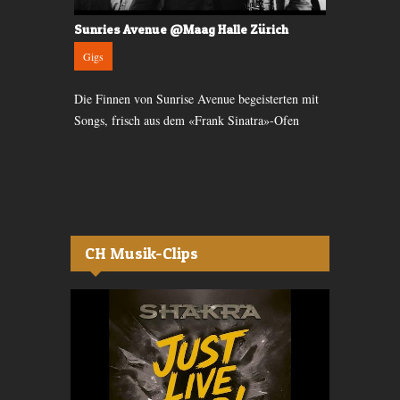
 der Maag
Sunries Avenue @Maag Halle Zürich
Verlosung: 
Gigs
News
Die Finnen von Sunrise Avenue begeisterten mit
Sie waren Su
an nach einem
Songs, frisch aus dem «Frank Sinatra»-Ofen
England läng
 Im Februar
in die Schwe
u sehen.
CH Musik-Clips