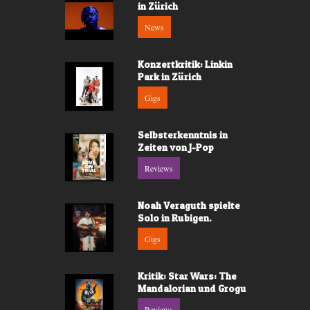
in Zürich
News
Konzertkritik: Linkin
Park in Zürich
Gigs
Selbsterkenntnis in
Zeiten von J-Pop
Reviews
Noah Veraguth spielte
Solo in Rubigen.
Gigs
Kritik: Star Wars: The
Mandalorian und Grogu
Reviews