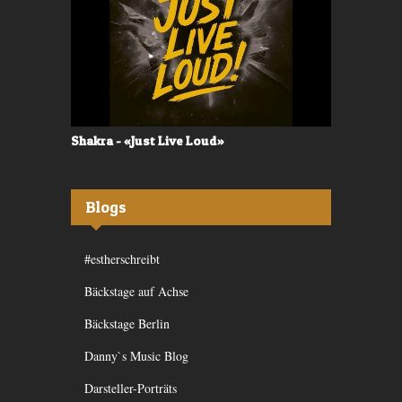
Shakra - «Just Live Loud»
Valerù - «I
Blogs
#estherschreibt
Bäckstage auf Achse
Bäckstage Berlin
Danny`s Music Blog
Darsteller-Porträts