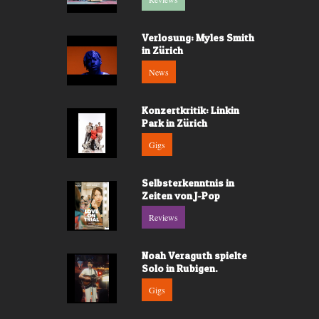
Verlosung: Myles Smith
in Zürich
News
Konzertkritik: Linkin
Park in Zürich
Gigs
Selbsterkenntnis in
Zeiten von J-Pop
Reviews
Noah Veraguth spielte
Solo in Rubigen.
Gigs