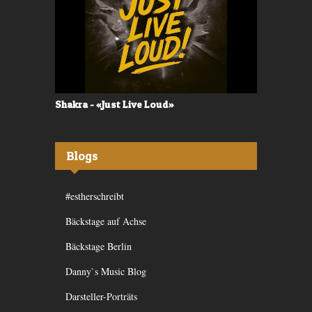
Shakra - «Just Live Loud»
Valerù - «I
Blogs
#estherschreibt
Bäckstage auf Achse
Bäckstage Berlin
Danny`s Music Blog
Darsteller-Porträts