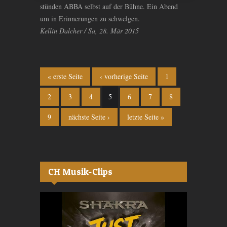
stünden ABBA selbst auf der Bühne. Ein Abend
um in Erinnerungen zu schwelgen.
Kellin Dalcher / Sa, 28. Mär 2015
Seiten
« erste Seite
‹ vorherige Seite
1
2
3
4
5
6
7
8
9
nächste Seite ›
letzte Seite »
CH Musik-Clips