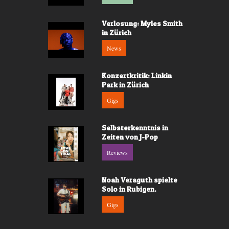
Verlosung: Myles Smith
in Zürich
News
Konzertkritik: Linkin
Park in Zürich
Gigs
Selbsterkenntnis in
Zeiten von J-Pop
Reviews
Noah Veraguth spielte
Solo in Rubigen.
Gigs