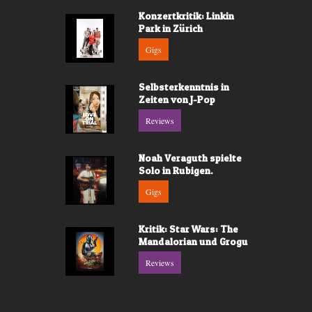
Konzertkritik: Linkin
Park in Zürich
Gigs
Selbsterkenntnis in
Zeiten von J-Pop
Reviews
Noah Veraguth spielte
Solo in Rubigen.
Gigs
Kritik: Star Wars: The
Mandalorian und Grogu
Reviews