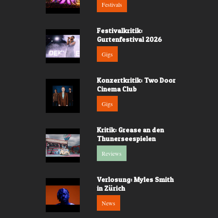
Festivals
Festivalkritik:
Gurtenfestival 2026
Gigs
Konzertkritik: Two Door
Cinema Club
Gigs
Kritik: Grease an den
Thunerseespielen
Reviews
Verlosung: Myles Smith
in Zürich
News