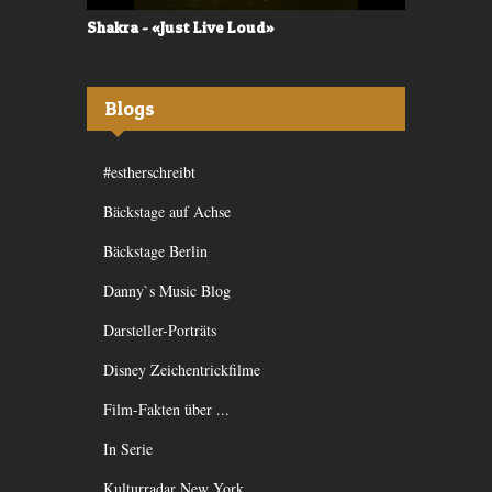
Shakra - «Just Live Loud»
Valerù - «I
Blogs
#estherschreibt
Bäckstage auf Achse
Bäckstage Berlin
Danny`s Music Blog
Darsteller-Porträts
Disney Zeichentrickfilme
Film-Fakten über ...
In Serie
Kulturradar New York